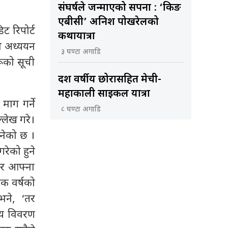
संघर्षले जन्माएको सपना : ‘किङ
एबीसी’ अनिश पोखरेलको
 रिपोर्ट
कथायात्रा
ो अध्ययन
३ घण्टा अगाडि
ूको सूची
दश वर्षीय छोरासहित मेची-
महाकाली साइकल यात्रा
ाग गर्ने
८ घण्टा अगाडि
्लेख गरे।
भनेको छ ।
रेको हुने
एर आफ्ना
क वर्षको
भने, ‘तर
यय विवरण