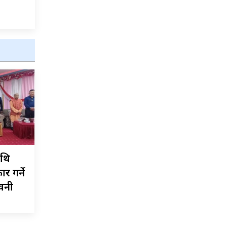
ाथि
र गर्ने
ावनी