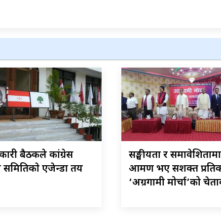
ारी बैठकले कांग्रेस
सङ्घीयता र समावेशिताम
रीय समितिकाे एजेन्डा तय
आक्रमण भए सशक्त प्रतिका
‘अग्रगामी मोर्चा’को चेत