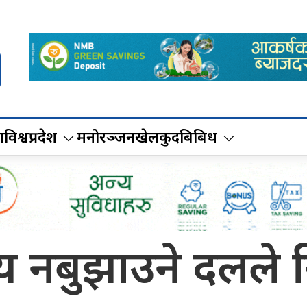
ा
विश्व
प्रदेश
मनोरञ्जन
खेलकुद
बिबिध
य नबुझाउने दलले 