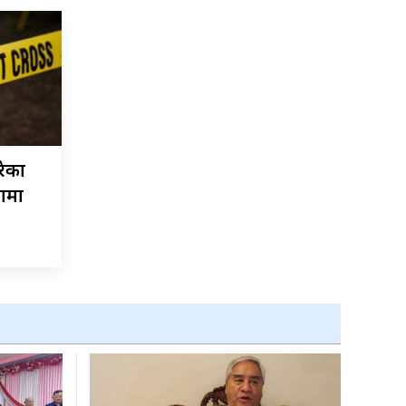
रेका
नामा