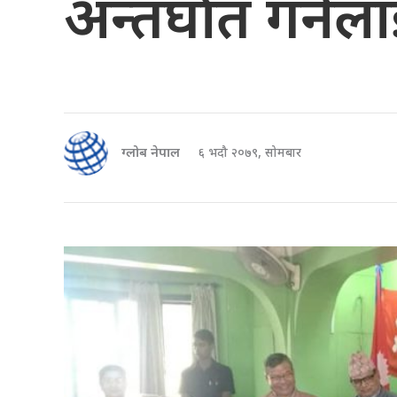
अन्तर्घात गर्नेल
ग्लोब नेपाल
६ भदौ २०७९, सोमबार