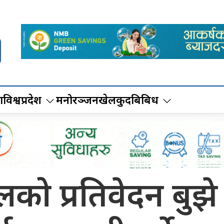
ा
विश्व
प्रदेश
मनोरञ्जन
खेलकुद
बिबिध
ो प्रतिवेदन बुझे प