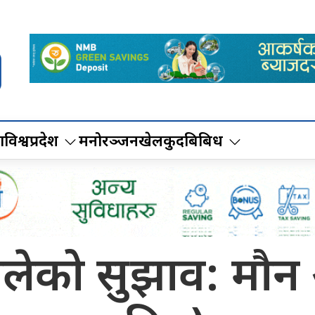
ा
विश्व
प्रदेश
मनोरञ्जन
खेलकुद
बिबिध
ेको सुझाव: मौन