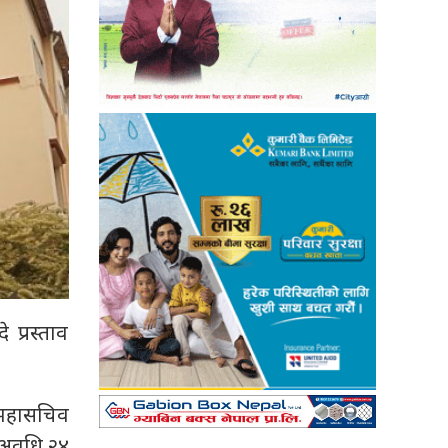
प्रस्ताव
 महासचिव
न अवधि २४