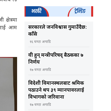
भर्खरै
ट्रेन्डिङ
्षेत्रमा
सरकारले जनविश्वास गुमाउँदैछ:
नगराई आम
काँग्रेस
१६ घण्टा अगाडि
यी हुन् मन्त्रीपरिषद् बैठकका ७
निर्णय
१७ घण्टा अगाडि
विदेशी विमानस्थलबाट श्रमिक
पठाउने थप ३९ म्यानपावरलाई
विभागको जरिवाना
१७ घण्टा अगाडि