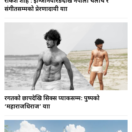
राकेश शाह : इन्जिनियरिङदेखि नेपाली चलचित्र र
संगीतसम्मको प्रेरणादायी यात्रा
रगतको छापदेखि सिक्स प्याकसम्म: पुष्पको
‘महाराजधिराज’ यात्रा