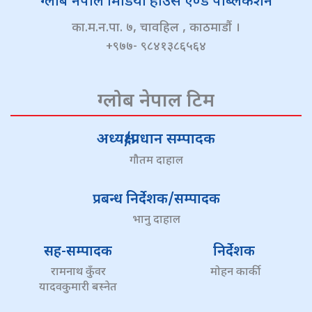
ग्लोब नेपाल मिडिया हाउस एण्ड पब्लिकेशन
का.म.न.पा. ७, चावहिल , काठमाडौं ।
+९७७- ९८४१३८६५६४
ग्लोब नेपाल टिम
अध्यक्ष/प्रधान सम्पादक
गौतम दाहाल
प्रबन्ध निर्देशक/सम्पादक
भानु दाहाल
सह-सम्पादक
निर्देशक
रामनाथ कुँवर
मोहन कार्की
यादवकुमारी बस्नेत