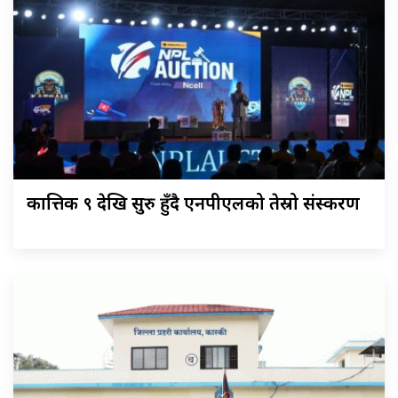
कात्तिक ९ देखि सुरु हुँदै एनपीएलको तेस्रो संस्करण