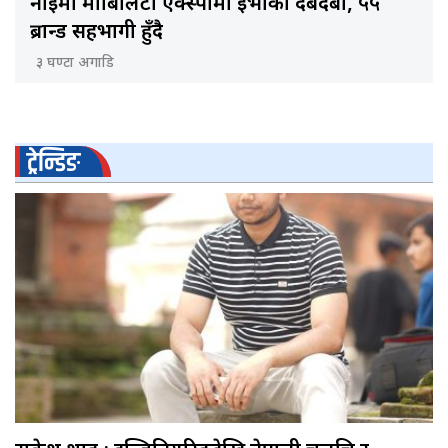
नाइमा मोबिलिटी एक्स्पोमा ईभीको दबदबा, ५५
ब्रान्ड सहभागी हुँदै
३ घण्टा अगाडि
ट्रेन्डिङ