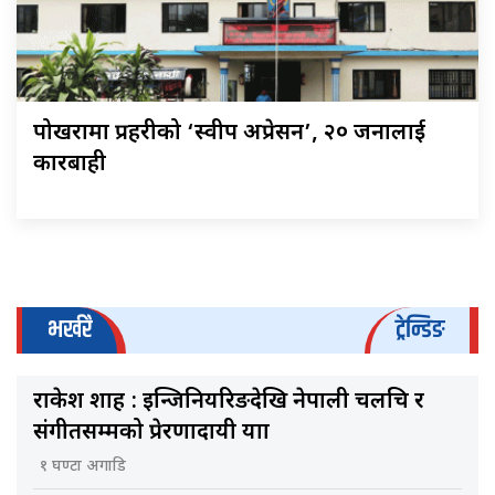
पोखरामा प्रहरीको ‘स्वीप अप्रेसन’, २० जनालाई
कारबाही
भर्खरै
ट्रेन्डिङ
राकेश शाह : इन्जिनियरिङदेखि नेपाली चलचित्र र
संगीतसम्मको प्रेरणादायी यात्रा
१ घण्टा अगाडि