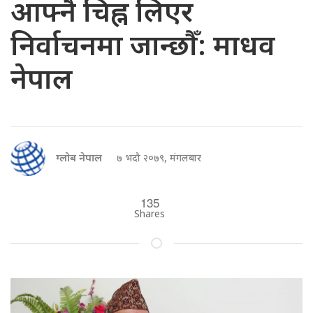
आफ्नै चिह्न लिएर
निर्वाचनमा जान्छौँ: माधव
नेपाल
ग्लोब नेपाल
७ भदौ २०७९, मंगलबार
135
Shares