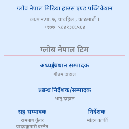
ग्लोब नेपाल मिडिया हाउस एण्ड पब्लिकेशन
का.म.न.पा. ७, चावहिल , काठमाडौं ।
+९७७- ९८४१३८६५६४
ग्लोब नेपाल टिम
अध्यक्ष/प्रधान सम्पादक
गौतम दाहाल
प्रबन्ध निर्देशक/सम्पादक
भानु दाहाल
सह-सम्पादक
निर्देशक
रामनाथ कुँवर
मोहन कार्की
यादवकुमारी बस्नेत