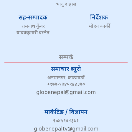
भानु दाहाल
सह-सम्पादक
निर्देशक
रामनाथ कुँवर
मोहन कार्की
यादवकुमारी बस्नेत
सम्पर्क
समाचार ब्यूरो
अनामनगर, काठमाडौं
+९७७-९७४५९४४३७०
globenepal@gmail.com
मार्केटिङ / विज्ञापन
९७४५९४४३७१
globenepaltv@gmail.com