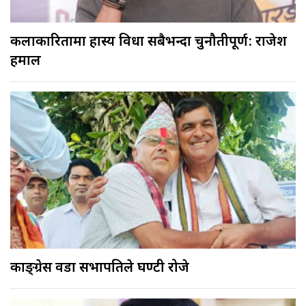
कलाकारितामा हास्य विधा सबैभन्दा चुनौतीपूर्ण: राजेश
हमाल
काङ्ग्रेस वडा सभापतिले घण्टी रोजे