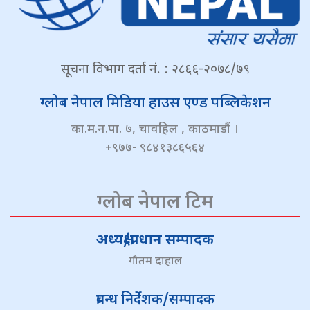
सूचना विभाग दर्ता नं. : २८६६-२०७८/७९
ग्लोब नेपाल मिडिया हाउस एण्ड पब्लिकेशन
का.म.न.पा. ७, चावहिल , काठमाडौं ।
+९७७- ९८४१३८६५६४
ग्लोब नेपाल टिम
अध्यक्ष/प्रधान सम्पादक
गौतम दाहाल
प्रबन्ध निर्देशक/सम्पादक