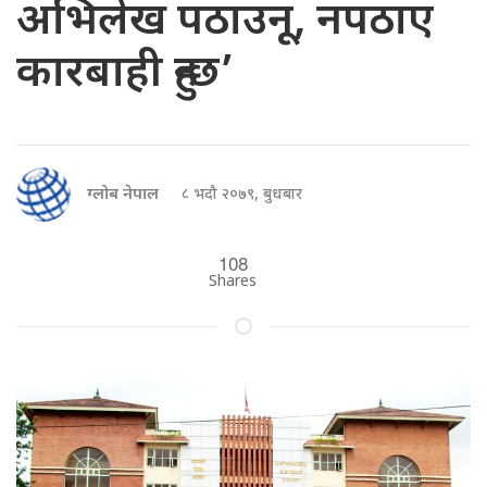
अभिलेख पठाउनू, नपठाए
कारबाही हुन्छ’
ग्लोब नेपाल
८ भदौ २०७९, बुधबार
108
Shares