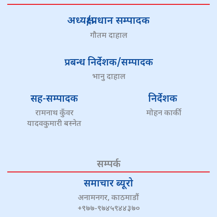
अध्यक्ष/प्रधान सम्पादक
गौतम दाहाल
प्रबन्ध निर्देशक/सम्पादक
भानु दाहाल
सह-सम्पादक
निर्देशक
रामनाथ कुँवर
मोहन कार्की
यादवकुमारी बस्नेत
सम्पर्क
समाचार ब्यूरो
अनामनगर, काठमाडौं
+९७७-९७४५९४४३७०