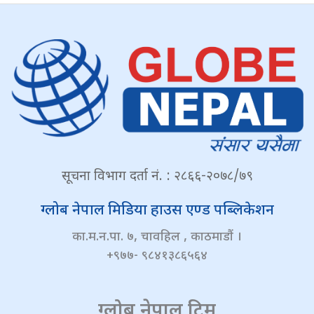
सूचना विभाग दर्ता नं. : २८६६-२०७८/७९
ग्लोब नेपाल मिडिया हाउस एण्ड पब्लिकेशन
का.म.न.पा. ७, चावहिल , काठमाडौं ।
+९७७- ९८४१३८६५६४
ग्लोब नेपाल टिम