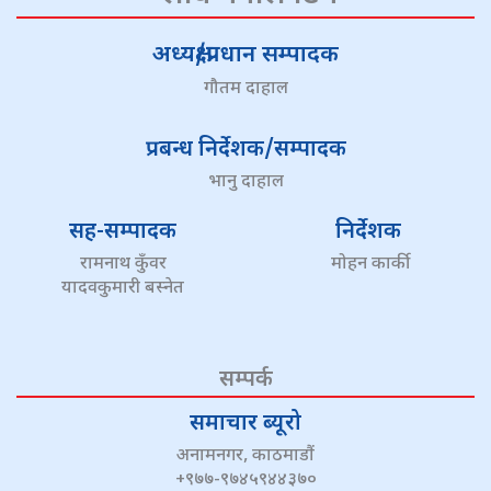
अध्यक्ष/प्रधान सम्पादक
गौतम दाहाल
प्रबन्ध निर्देशक/सम्पादक
भानु दाहाल
सह-सम्पादक
निर्देशक
रामनाथ कुँवर
मोहन कार्की
यादवकुमारी बस्नेत
सम्पर्क
समाचार ब्यूरो
अनामनगर, काठमाडौं
+९७७-९७४५९४४३७०