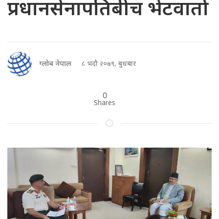
प्रधानसेनापतिबीच भेटवार्ता
ग्लोब नेपाल
८ भदौ २०७९, बुधबार
0
Shares