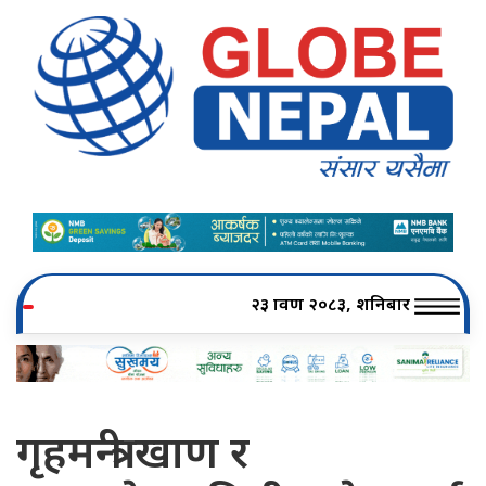
२३ श्रावण २०८३, शनिबार
गृहमन्त्री खाण र