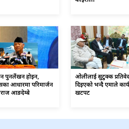
कोइराला
न पुनर्लेखन होइन,
ओलीलाई सुटुक्क प्रतिवे
सका आधारमा परिमार्जन
दिइएको भन्दै एमाले कार्
मराज आङदेम्बे
खटपट