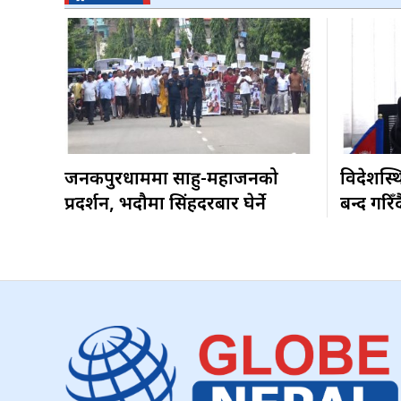
जनकपुरधाममा साहु-महाजनको
विदेशस्थ
प्रदर्शन, भदौमा सिंहदरबार घेर्ने
बन्द गरिँद