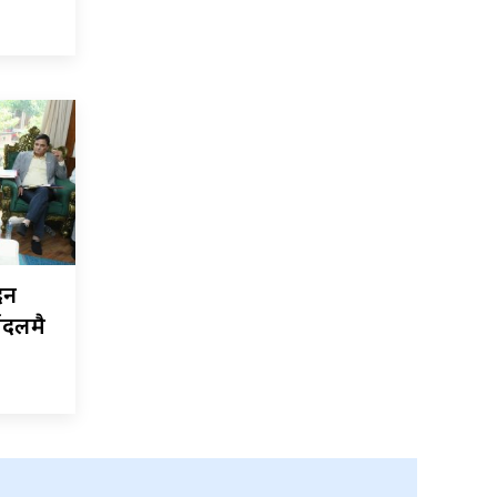
दन
यदलमै