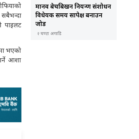
 सोफियाको
मानव बेचबिखन नियन्त्रण संशोधन
 सबैभन्दा
विधेयक समय सापेक्ष बनाउन
जोड
्छो पाइलट
२ घण्टा अगाडि
्मा भएको
र्ने आशा