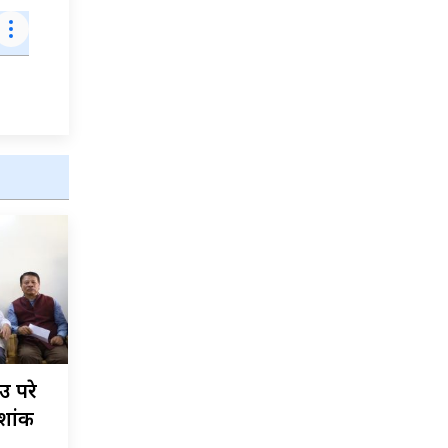
ाउ परे
शशांक