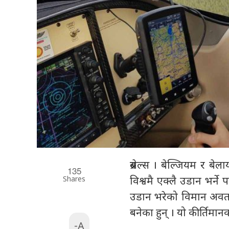
ब्रसेल्स । बेल्जियम र ब
135
Shares
विश्वमै एक्लै उडान भर्न
उडान भरेको विमान अवतर
बनेका हुन् । यो कीर्तिमा
-A