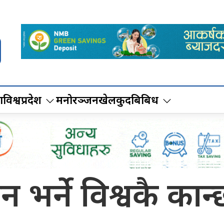
ा
विश्व
प्रदेश
मनोरञ्जन
खेलकुद
बिबिध
न भर्ने विश्वकै का