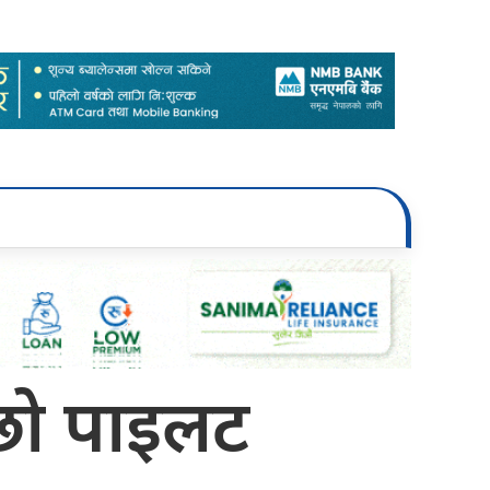
न्छो पाइलट