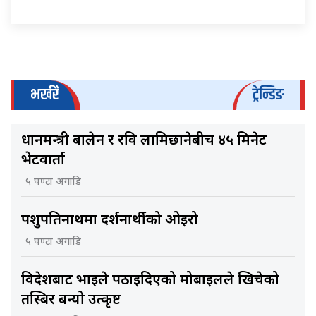
भर्खरै
ट्रेन्डिङ
प्रधानमन्त्री बालेन र रवि लामिछानेबीच ४५ मिनेट
भेटवार्ता
५ घण्टा अगाडि
पशुपतिनाथमा दर्शनार्थीको ओइरो
५ घण्टा अगाडि
विदेशबाट भाइले पठाइदिएको मोबाइलले खिचेको
तस्बिर बन्यो उत्कृष्ट