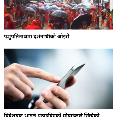
पशुपतिनाथमा दर्शनार्थीको ओइरो
विदेशबाट भाइले पठाइदिएको मोबाइलले खिचेको