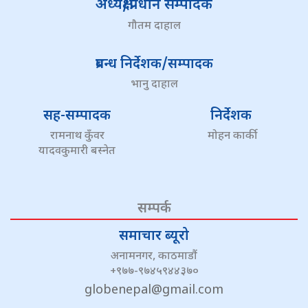
अध्यक्ष/प्रधान सम्पादक
गौतम दाहाल
प्रबन्ध निर्देशक/सम्पादक
भानु दाहाल
सह-सम्पादक
निर्देशक
रामनाथ कुँवर
मोहन कार्की
यादवकुमारी बस्नेत
सम्पर्क
समाचार ब्यूरो
अनामनगर, काठमाडौं
+९७७-९७४५९४४३७०
globenepal@gmail.com