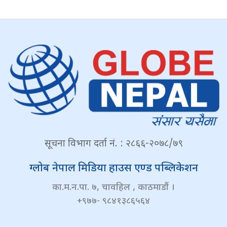
सूचना विभाग दर्ता नं. : २८६६-२०७८/७९
ग्लोब नेपाल मिडिया हाउस एण्ड पब्लिकेशन
का.म.न.पा. ७, चावहिल , काठमाडौं ।
+९७७- ९८४१३८६५६४