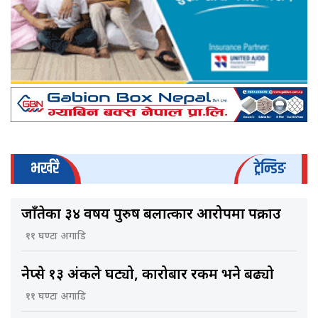
भर्खरै
ट्रेन्डिङ
जाँतेका ३४ वर्षीय पुरुष बलात्कार आरोपमा पक्राउ
११ घण्टा अगाडि
नेप्से १३ अंकले घट्यो, कारोबार रकम भने बढ्यो
११ घण्टा अगाडि