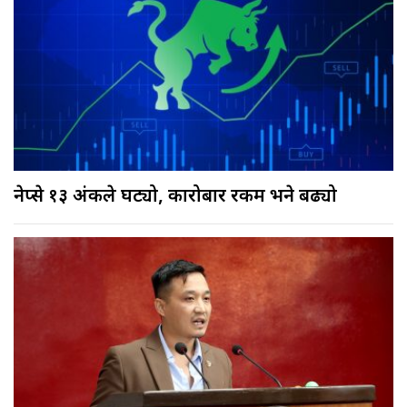
नेप्से १३ अंकले घट्यो, कारोबार रकम भने बढ्यो