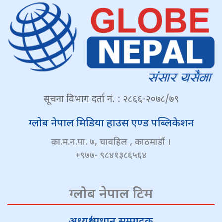
सूचना विभाग दर्ता नं. : २८६६-२०७८/७९
ग्लोब नेपाल मिडिया हाउस एण्ड पब्लिकेशन
का.म.न.पा. ७, चावहिल , काठमाडौं ।
+९७७- ९८४१३८६५६४
ग्लोब नेपाल टिम
अध्यक्ष/प्रधान सम्पादक