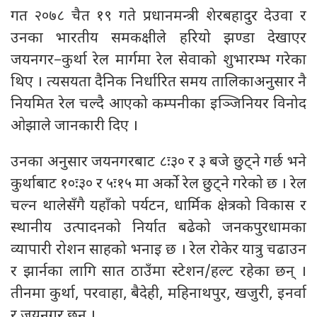
गत २०७८ चैत १९ गते प्रधानमन्त्री शेरबहादुर देउवा र
उनका भारतीय समकक्षीले हरियो झण्डा देखाएर
जयनगर–कुर्था रेल मार्गमा रेल सेवाको शुभारम्भ गरेका
थिए । त्यसयता दैनिक निर्धारित समय तालिकाअनुसार नै
नियमित रेल चल्दै आएको कम्पनीका इञ्जिनियर विनोद
ओझाले जानकारी दिए ।
उनका अनुसार जयनगरबाट ८ः३० र ३ बजे छुट्ने गर्छ भने
कुर्थाबाट १०ः३० र ५ः१५ मा अर्काे रेल छुट्ने गरेको छ । रेल
चल्न थालेसँगै यहाँको पर्यटन, धार्मिक क्षेत्रको विकास र
स्थानीय उत्पादनको निर्यात बढेको जनकपुरधामका
व्यापारी रोशन साहको भनाइ छ । रेल रोकेर यात्रु चढाउन
र झार्नका लागि सात ठाउँमा स्टेशन/हल्ट रहेका छन् ।
तीनमा कुर्था, परवाहा, बैदेही, महिनाथपुर, खजुरी, इनर्वा
र जयनगर छन् ।