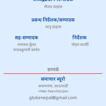
गौतम दाहाल
प्रबन्ध निर्देशक/सम्पादक
भानु दाहाल
सह-सम्पादक
निर्देशक
रामनाथ कुँवर
मोहन कार्की
यादवकुमारी बस्नेत
सम्पर्क
समाचार ब्यूरो
अनामनगर, काठमाडौं
+९७७-९७४५९४४३७०
globenepal@gmail.com