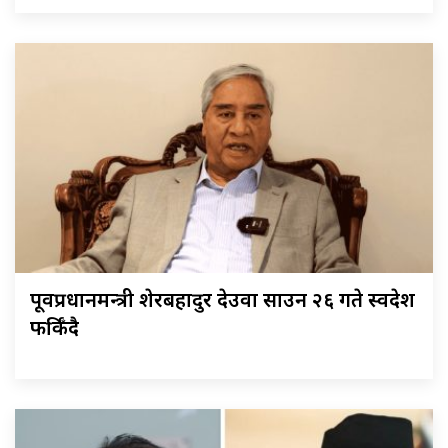
पूर्वप्रधानमन्त्री शेरबहादुर देउवा साउन २६ गते स्वदेश
फर्किँदै