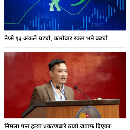
नेप्से १३ अंकले घट्यो, कारोबार रकम भने बढ्यो
निर्मला पन्त हत्या प्रकरणबारे ठाडो जवाफ दिएका