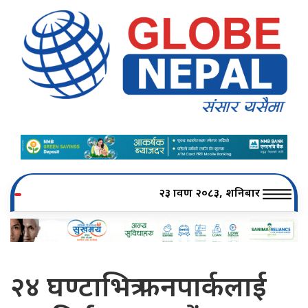
२३ श्रावण २०८३, शनिबार
२४ घण्टाभित्र फनपार्कलाई