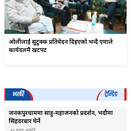
ओलीलाई सुटुक्क प्रतिवेदन दिइएको भन्दै एमाले
कार्यदलमै खटपट
भर्खरै
ट्रेन्डिङ
जनकपुरधाममा साहु-महाजनको प्रदर्शन, भदौमा
सिंहदरबार घेर्ने
१४ घण्टा अगाडि