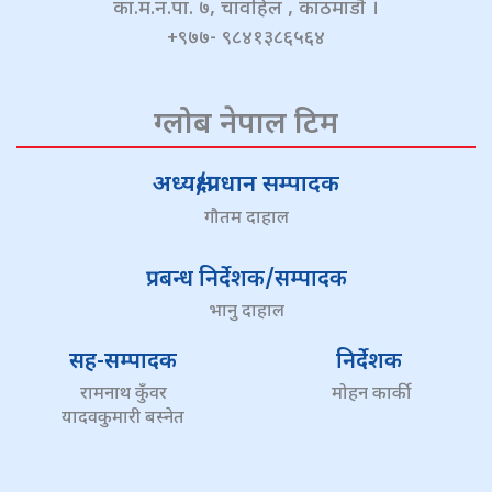
का.म.न.पा. ७, चावहिल , काठमाडौं ।
+९७७- ९८४१३८६५६४
ग्लोब नेपाल टिम
अध्यक्ष/प्रधान सम्पादक
गौतम दाहाल
प्रबन्ध निर्देशक/सम्पादक
भानु दाहाल
सह-सम्पादक
निर्देशक
रामनाथ कुँवर
मोहन कार्की
यादवकुमारी बस्नेत