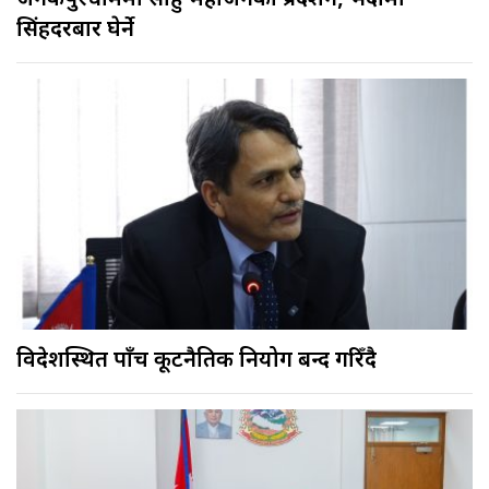
जनकपुरधाममा साहु-महाजनको प्रदर्शन, भदौमा
सिंहदरबार घेर्ने
विदेशस्थित पाँच कूटनैतिक नियोग बन्द गरिँदै