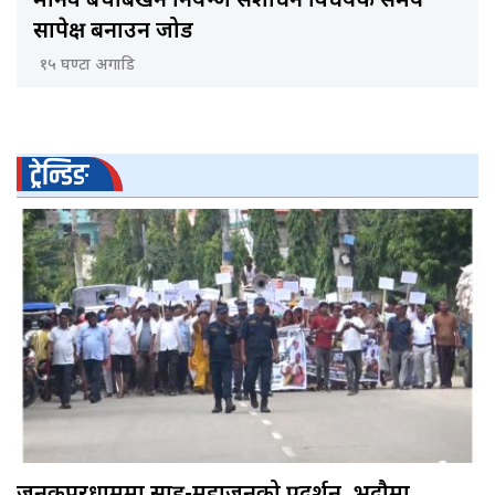
मानव बेचबिखन नियन्त्रण संशोधन विधेयक समय
सापेक्ष बनाउन जोड
१५ घण्टा अगाडि
ट्रेन्डिङ