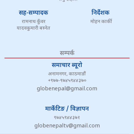
सह-सम्पादक
निर्देशक
रामनाथ कुँवर
मोहन कार्की
यादवकुमारी बस्नेत
सम्पर्क
समाचार ब्यूरो
अनामनगर, काठमाडौं
+९७७-९७४५९४४३७०
globenepal@gmail.com
मार्केटिङ / विज्ञापन
९७४५९४४३७१
globenepaltv@gmail.com