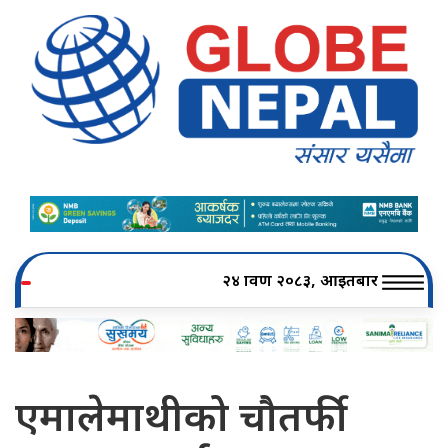
२४ श्रावण २०८३, आइतबार
एमालेमाथीको चौतर्फी