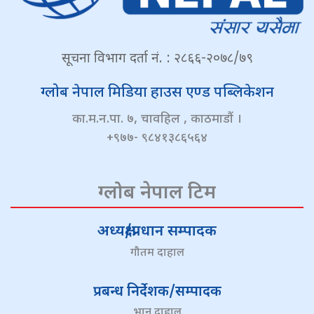
सूचना विभाग दर्ता नं. : २८६६-२०७८/७९
ग्लोब नेपाल मिडिया हाउस एण्ड पब्लिकेशन
का.म.न.पा. ७, चावहिल , काठमाडौं ।
+९७७- ९८४१३८६५६४
ग्लोब नेपाल टिम
अध्यक्ष/प्रधान सम्पादक
गौतम दाहाल
प्रबन्ध निर्देशक/सम्पादक
भानु दाहाल