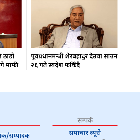
रे ठाडो
पूर्वप्रधानमन्त्री शेरबहादुर देउवा साउन
ागे माफी
२६ गते स्वदेश फर्किँदै
सम्पर्क
समाचार ब्यूरो
्देशक/सम्पादक