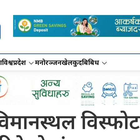
ा
विश्व
प्रदेश
मनोरञ्जन
खेलकुद
बिबिध
िमानस्थल विस्फोट 