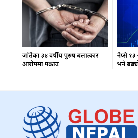
जाँतेका ३४ वर्षीय पुरुष बलात्कार
नेप्से १
आरोपमा पक्राउ
भने बढ्य