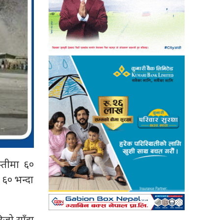
्तीमा ६०
 ६० भन्दा