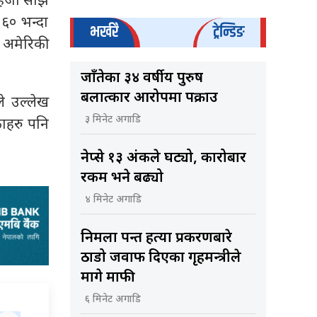
िजो साँझ
 ६० भन्दा
भर्खरै
ट्रेन्डिङ
 अमेरिकी
जाँतेका ३४ वर्षीय पुरुष
बलात्कार आरोपमा पक्राउ
ले उल्लेख
३ मिनेट अगाडि
काहरु पनि
नेप्से १३ अंकले घट्यो, कारोबार
रकम भने बढ्यो
४ मिनेट अगाडि
निर्मला पन्त हत्या प्रकरणबारे
ठाडो जवाफ दिएका गृहमन्त्रीले
मागे माफी
६ मिनेट अगाडि