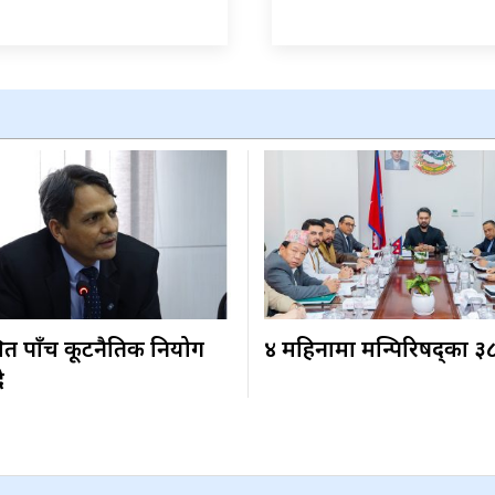
ित पाँच कूटनैतिक नियोग
४ महिनामा मन्त्रिपरिषद्का ३
ै