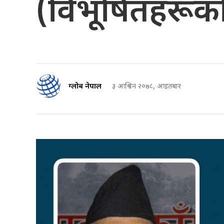
(विभूषितहरूक
ग्लोब नेपाल
३ आश्विन २०७८, आइतबार