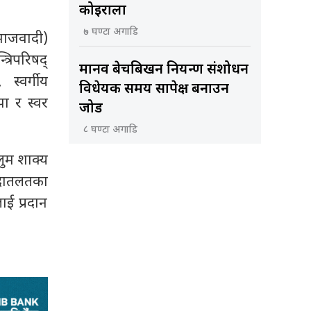
कोइराला
७ घण्टा अगाडि
समाजवादी)
रिपरिषद्
मानव बेचबिखन नियन्त्रण संशोधन
स्वर्गीय
विधेयक समय सापेक्ष बनाउन
झा र स्वर
जोड
८ घण्टा अगाडि
ुलुम शाक्य
 अदातलतका
ाई प्रदान