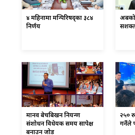
४ महिनामा मन्त्रिपरिषद्का ३८४
अबको 
निर्णय
सशक्त 
मानव बेचबिखन नियन्त्रण
२५० र
संशोधन विधेयक समय सापेक्ष
गर्नेल
बनाउन जोड