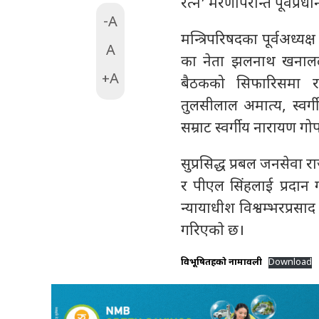
रत्न’ मरणोपरान्त पूर्वप्रधा
-A
मन्त्रिपरिषदका पूर्वअध्यक
A
का नेता झलनाथ खनाललाई
+A
बैठकको सिफारिसमा राष्ट
तुलसीलाल अमात्य, स्वर्गी
सम्राट स्वर्गीय नारायण गो
सुप्रसिद्ध प्रबल जनसेवा र
र पीएल सिंहलाई प्रदान ग
न्यायाधीश विश्वम्भरप्रसाद
गरिएकाे छ।
विभूषितहरूकाे नामावली
Download