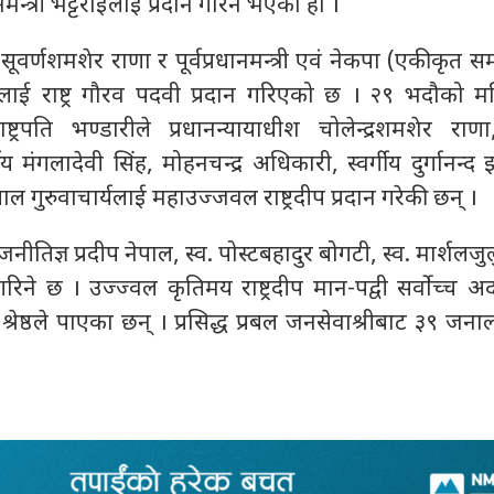
नमन्त्री भट्टराईलाई प्रदान गरिने भएको हाे ।
्ष सूवर्णशमशेर राणा र पूर्वप्रधानमन्त्री एवं नेकपा (एकीकृत 
 राष्ट्र गौरव पदवी प्रदान गरिएको छ । २९ भदौको मन्त्
्रपति भण्डारीले प्रधानन्यायाधीश चोलेन्द्रशमशेर राणा, 
य मंगलादेवी सिंह, मोहनचन्द्र अधिकारी, स्वर्गीय दुर्गानन्द 
पाल गुरुवाचार्यलाई महाउज्जवल राष्ट्रदीप प्रदान गरेकी छन् ।
ाजनीतिज्ञ प्रदीप नेपाल, स्व. पोस्टबहादुर बोगटी, स्व. मार्शलज
रिने छ । उज्ज्वल कृतिमय राष्ट्रदीप मान-पद्वी सर्वाेच्च
 श्रेष्ठले पाएका छन् । प्रसिद्ध प्रबल जनसेवाश्रीबाट ३९ जनाल