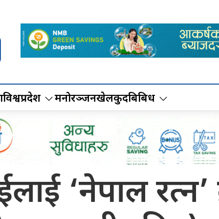
ा
विश्व
प्रदेश
मनोरञ्जन
खेलकुद
बिबिध
ाईलाई ‘नेपाल रत्न’ प