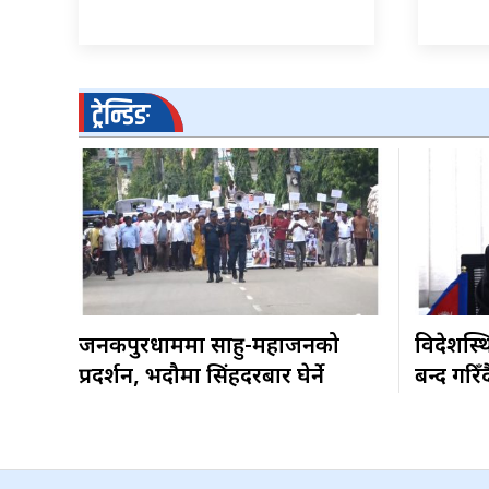
ट्रेन्डिङ
जनकपुरधाममा साहु-महाजनको
विदेशस्थ
प्रदर्शन, भदौमा सिंहदरबार घेर्ने
बन्द गरिँद