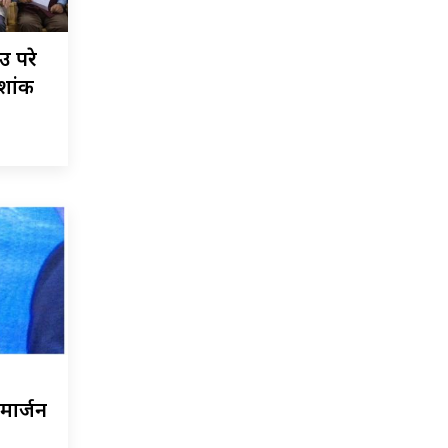
ाउ परे
शशांक
ार्जन