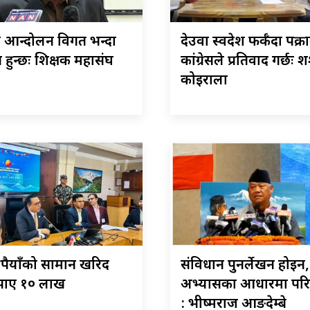
आन्दोलन विगत भन्दा
देउवा स्वदेश फर्कँदा पक्र
हुन्छः शिक्षक महासंघ
कांग्रेसले प्रतिवाद गर्छः 
कोइराला
ुपैयाँको सामान खरिद
संविधान पुनर्लेखन होइन,
े पाए १० लाख
अभ्यासका आधारमा परिम
: भीष्मराज आङदेम्बे