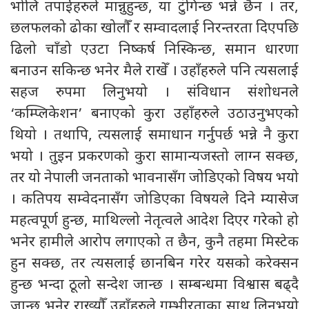
भोलि तपाईंहरुले मान्नुहुन्छ, या टुंगिन्छ भन्ने छैन । तर,
छलफलको ढोका खोलौँ र सम्वादलाई निरन्तरता दिएपछि
ढिलो चाँडो एउटा निष्कर्ष निस्किन्छ, समान धारणा
बनाउन सकिन्छ भनेर मैले राखेँ । उहाँहरुले पनि त्यसलाई
सहज रुपमा लिनुभयो । संविधान संशोधनले
‘कम्प्लिकेशन’ बनाएको कुरा उहाँहरुले उठाउनुभएको
थियो । तथापि, त्यसलाई समाधान गर्नुपर्छ भन्ने नै कुरा
भयो । तुइन प्रकरणको कुरा सामान्यजस्तो लाग्न सक्छ,
तर यो नेपाली जनताको भावनासँग जोडिएको विषय भयो
। कतिपय सम्वेदनासँग जोडिएका विषयले दिने म्यासेज
महत्वपूर्ण हुन्छ, माथिल्लो नेतृत्वले आदेश दिएर गरेको हो
भनेर हामीले आरोप लगाएको त छैन, कुनै तहमा मिस्टेक
हुन सक्छ, तर त्यसलाई छानबिन गरेर यसको करेक्सन
हुन्छ भन्दा ठूलो सन्देश जान्छ । सम्बन्धमा विश्वास बढ्दै
जान्छ भनेर राख्यौँ उहाँहरुले गम्भीरताका साथ लिनुभयो