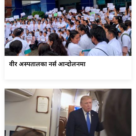
वीर अस्पतालका नर्स आन्दोलनमा