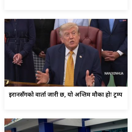
इरानसँगको वार्ता जारी छ, यो अन्तिम मौका होः ट्रम्प