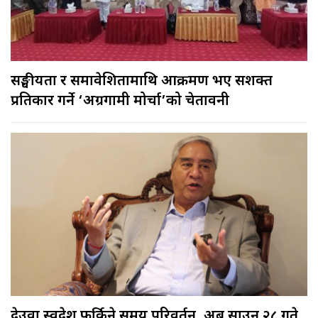
सङ्घीयता र समावेशितामाथि आक्रमण भए सशक्त
प्रतिकार गर्ने ‘अग्रगामी मोर्चा’को चेतावनी
देउवा स्वदेश फर्किने समय परिवर्तन, अब साउन २८ गते