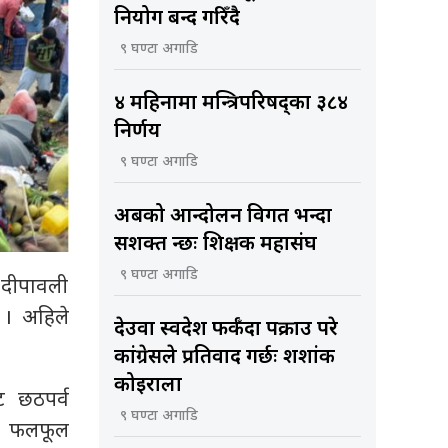
नियोग बन्द गरिँदै
९ घण्टा अगाडि
४ महिनामा मन्त्रिपरिषद्का ३८४
निर्णय
९ घण्टा अगाडि
अबको आन्दोलन विगत भन्दा
सशक्त हुन्छः शिक्षक महासंघ
९ घण्टा अगाडि
। दीपावली
 । अहिले
देउवा स्वदेश फर्कँदा पक्राउ परे
कांग्रेसले प्रतिवाद गर्छः शशांक
कोइराला
ट छठपर्व
९ घण्टा अगाडि
 र फलफूल