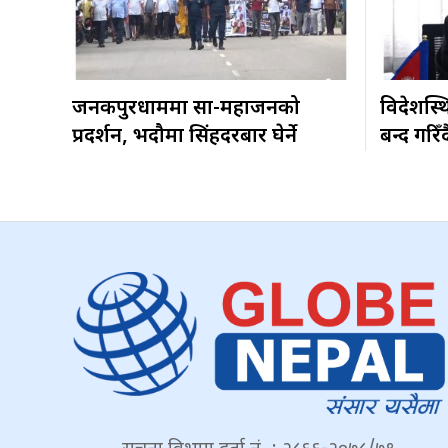
जनकपुरधाममा साहु-महाजनको
विदेशस्थ
प्रदर्शन, भदौमा सिंहदरबार घेर्ने
बन्द गरिँद