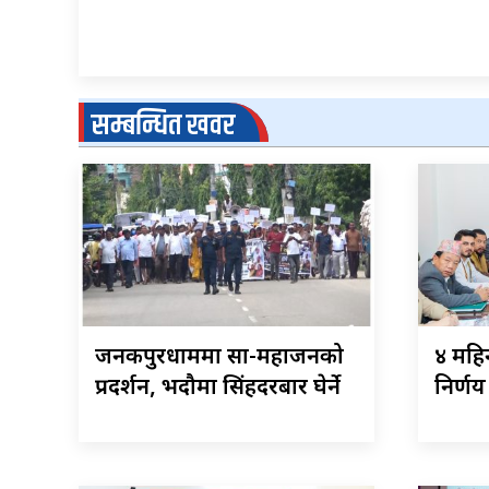
सम्बन्धित खवर
जनकपुरधाममा साहु-महाजनको
४ महिन
प्रदर्शन, भदौमा सिंहदरबार घेर्ने
निर्णय