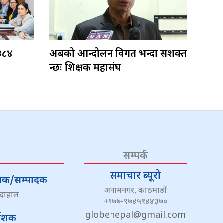
 ३८४
अबको आन्दोलन विगत भन्दा सशक्त
हुन्छः शिक्षक महासंघ
सम्पर्क
समाचार ब्यूरो
्देशक/सम्पादक
अनामनगर, काठमाडौं
 दाहाल
+९७७-९७४५९४४३७०
globenepal@gmail.com
्देशक