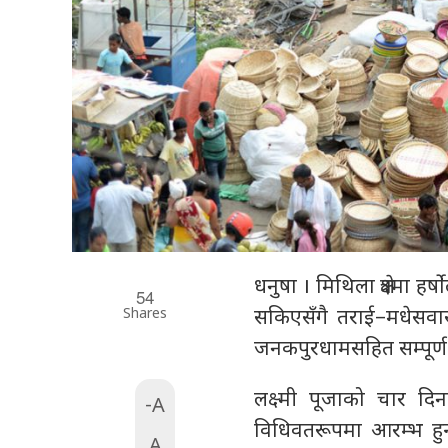
धनुषा । मिथिला क्षेत्रम
54
Shares
सकिएसँगै तराई–मधेसवास
जनकपुरधामसहित सम्पूर्
लक्ष्मी पूजाको चार दि
-A
विधिवतरूपमा आरम्भ हुन
A