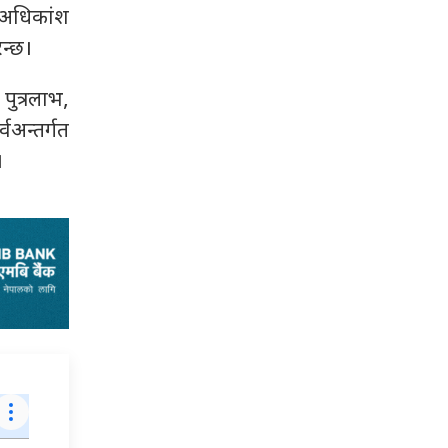
ा अधिकांश
िन्छ।
पुत्रलाभ,
वअन्तर्गत
।