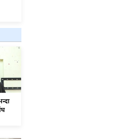
न्दा
संघ