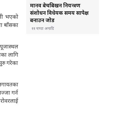
मानव बेचबिखन नियन्त्रण
संशोधन विधेयक समय सापेक्ष
ानी भएको
बनाउन जोड
था बाँसका
११ घण्टा अगाडि
पूजास्थल
पनका लागि
रु गरेका
लगायतका
्जा गर्न
सरोवरलाई