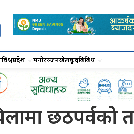
ा
विश्व
प्रदेश
मनोरञ्जन
खेलकुद
बिबिध
िलामा छठपर्वको त