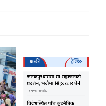
भर्खरै
ट्रेन्डिङ
जनकपुरधाममा साहु-महाजनको
प्रदर्शन, भदौमा सिंहदरबार घेर्ने
९ घण्टा अगाडि
विदेशस्थित पाँच कूटनैतिक