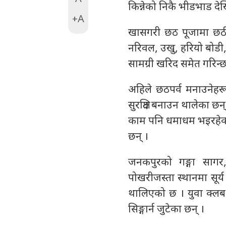
किन्नेको निकै भीडभाड द
+A
खासगरी छठ पूजामा छठी म
नरिवल, उखु, हरियो बोडी,
सामग्री खरिद समेत गरिन्छ
अहिले छठपर्व मनाउनेहर
सुरक्षित बनाउन थालेका 
काम पनि धमाधम भइरहेको
छन् ।
जनकपुरको गङ्गा सागर
पोखरीजस्ता स्थानमा सूर
थालिएको छ । युवा क्लब
सिङ्गार्न जुटेका छन् ।