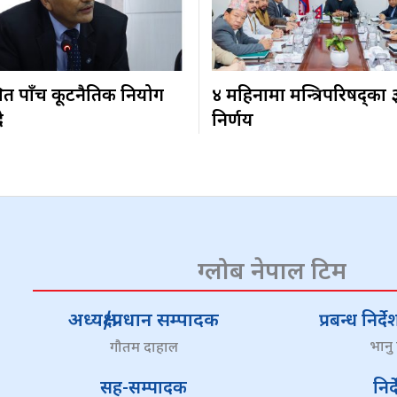
ित पाँच कूटनैतिक नियोग
४ महिनामा मन्त्रिपरिषद्का
ै
निर्णय
ग्लोब नेपाल टिम
अध्यक्ष/प्रधान सम्पादक
प्रबन्ध निर
भानु
गौतम दाहाल
सह-सम्पादक
निर