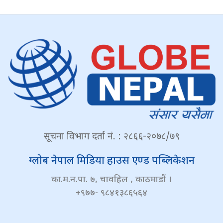
सूचना विभाग दर्ता नं. : २८६६-२०७८/७९
ग्लोब नेपाल मिडिया हाउस एण्ड पब्लिकेशन
का.म.न.पा. ७, चावहिल , काठमाडौं ।
+९७७- ९८४१३८६५६४