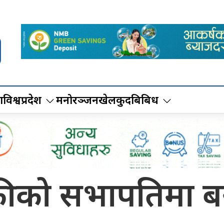
ा
विश्व
प्रदेश
मनोरञ्जन
खेलकुद
बिबिध
ास्कीको सभापतिमा