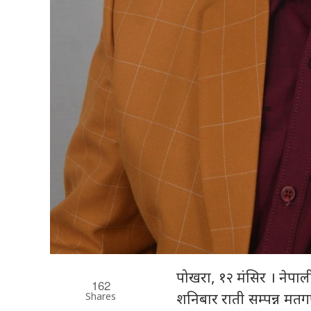
पोखरा, १२ मंसिर । नेपाल
162
Shares
शनिबार राती सम्पन्न म