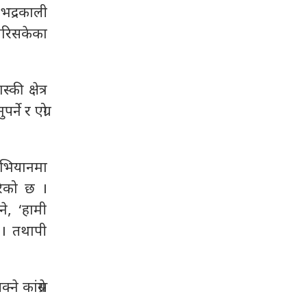
भद्रकाली
 गरिसकेका
ी क्षेत्र
े र एग्रो
 अभियानमा
रेको छ ।
े, ‘हामी
ं । तथापी
 कांग्रेस