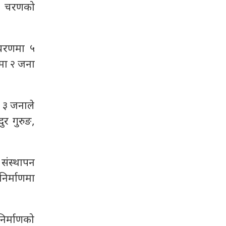
रो चरणको
ो चरणमा ५
रमा २ जना
 ३ जनाले
र गुरुङ,
 संस्थापन
निर्माणमा
 निर्माणको