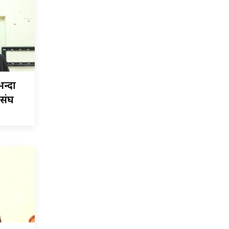
न्दा
ासंघ