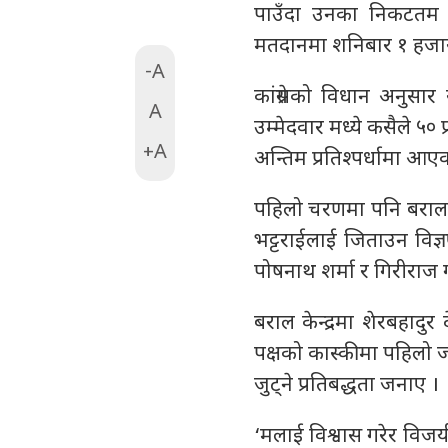
पाउँदा उनका निकटतम प्
मतदानमा शनिबार १ हजा
-A
कांग्रेसको विधान अनुसार
A
उम्मेदवार मध्ये कसैले ५
+A
अन्तिम प्रतिश्पर्धामा आएक
पहिलो चरणमा पनि बरालल
भट्टराईलाई जिताउन विज्
पोषनाथ शर्मा र गिरीराज
बराल केन्द्रमा शेरबहादुर
पक्षको कास्कीमा पहिलो जी
जुट्ने प्रतिबद्धता जनाए ।
‘मलाई विश्वास गरेर विजयी 