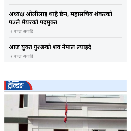
अध्यक्ष ओलीलाई थाहै छैन, महासचिव शंकरको
पत्रले मेयरको पदमुक्त
२ घण्टा अगाडि
आज युक्त गुरुङको शव नेपाल ल्याइदै
२ घण्टा अगाडि
ट्रेन्डिङ