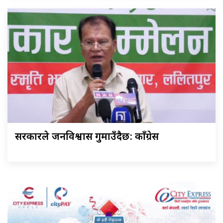
सरकारले जनविश्वास गुमाउँदैछ: काँग्रेस