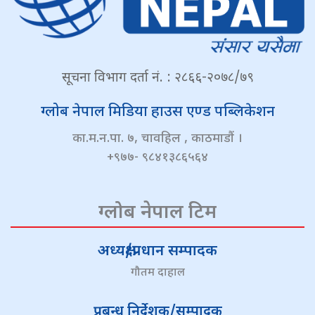
सूचना विभाग दर्ता नं. : २८६६-२०७८/७९
ग्लोब नेपाल मिडिया हाउस एण्ड पब्लिकेशन
का.म.न.पा. ७, चावहिल , काठमाडौं ।
+९७७- ९८४१३८६५६४
ग्लोब नेपाल टिम
अध्यक्ष/प्रधान सम्पादक
गौतम दाहाल
प्रबन्ध निर्देशक/सम्पादक