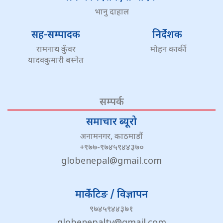
भानु दाहाल
सह-सम्पादक
निर्देशक
रामनाथ कुँवर
मोहन कार्की
यादवकुमारी बस्नेत
सम्पर्क
समाचार ब्यूरो
अनामनगर, काठमाडौं
+९७७-९७४५९४४३७०
globenepal@gmail.com
मार्केटिङ / विज्ञापन
९७४५९४४३७१