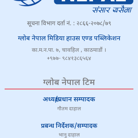
सूचना विभाग दर्ता नं. : २८६६-२०७८/७९
ग्लोब नेपाल मिडिया हाउस एण्ड पब्लिकेशन
का.म.न.पा. ७, चावहिल , काठमाडौं ।
+९७७- ९८४१३८६५६४
ग्लोब नेपाल टिम
अध्यक्ष/प्रधान सम्पादक
गौतम दाहाल
प्रबन्ध निर्देशक/सम्पादक
भानु दाहाल