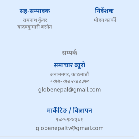
सह-सम्पादक
निर्देशक
रामनाथ कुँवर
मोहन कार्की
यादवकुमारी बस्नेत
सम्पर्क
समाचार ब्यूरो
अनामनगर, काठमाडौं
+९७७-९७४५९४४३७०
globenepal@gmail.com
मार्केटिङ / विज्ञापन
९७४५९४४३७१
globenepaltv@gmail.com