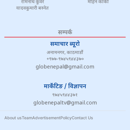
रामनाथ कुँवर
मोहन कार्की
यादवकुमारी बस्नेत
सम्पर्क
समाचार ब्यूरो
अनामनगर, काठमाडौं
+९७७-९७४५९४४३७०
globenepal@gmail.com
मार्केटिङ / विज्ञापन
९७४५९४४३७१
globenepaltv@gmail.com
About us
Team
Advertisement
Policy
Contact Us