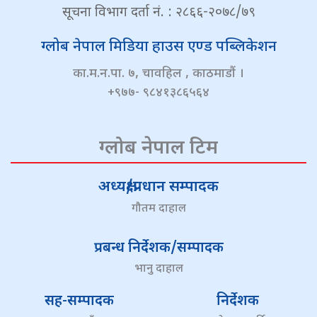
सूचना विभाग दर्ता नं. : २८६६-२०७८/७९
ग्लोब नेपाल मिडिया हाउस एण्ड पब्लिकेशन
का.म.न.पा. ७, चावहिल , काठमाडौं ।
+९७७- ९८४१३८६५६४
ग्लोब नेपाल टिम
अध्यक्ष/प्रधान सम्पादक
गौतम दाहाल
प्रबन्ध निर्देशक/सम्पादक
भानु दाहाल
सह-सम्पादक
निर्देशक