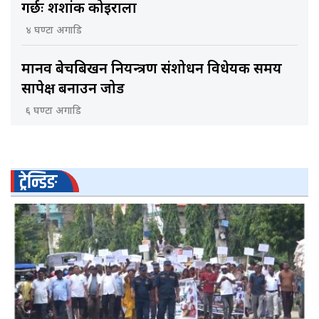
गर्छः शशांक कोइराला
४ घण्टा अगाडि
मानव बेचबिखन नियन्त्रण संशोधन विधेयक समय
सापेक्ष बनाउन जोड
६ घण्टा अगाडि
ट्रेन्डिङ