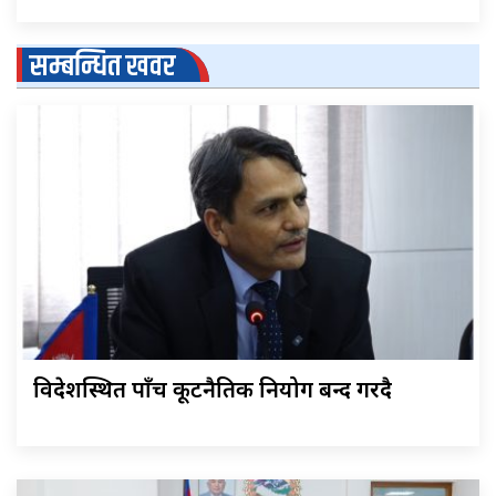
सम्बन्धित खवर
विदेशस्थित पाँच कूटनैतिक नियोग बन्द गरिँदै