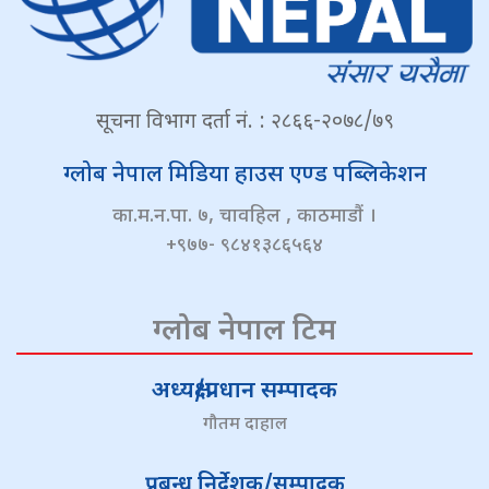
सूचना विभाग दर्ता नं. : २८६६-२०७८/७९
ग्लोब नेपाल मिडिया हाउस एण्ड पब्लिकेशन
का.म.न.पा. ७, चावहिल , काठमाडौं ।
+९७७- ९८४१३८६५६४
ग्लोब नेपाल टिम
अध्यक्ष/प्रधान सम्पादक
गौतम दाहाल
प्रबन्ध निर्देशक/सम्पादक