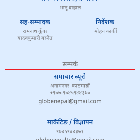
भानु दाहाल
सह-सम्पादक
निर्देशक
रामनाथ कुँवर
मोहन कार्की
यादवकुमारी बस्नेत
सम्पर्क
समाचार ब्यूरो
अनामनगर, काठमाडौं
+९७७-९७४५९४४३७०
globenepal@gmail.com
मार्केटिङ / विज्ञापन
९७४५९४४३७१