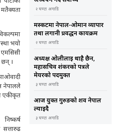
अध्ययन गर्दै सर्वोच्च
पार्टीको
 मतैक्यता
२ घण्टा अगाडि
मस्कटमा नेपाल-ओमान व्यापार
तथा लगानी प्रवर्द्धन कार्यक्रम
विकल्पमा
स्था भयो
२ घण्टा अगाडि
र एमसिसी
अध्यक्ष ओलीलाई थाहै छैन,
 छन् ।
महासचिव शंकरको पत्रले
मेयरको पदमुक्त
 माओवादी
३ घण्टा अगाडि
ष नेपालले
्तै एकीकृत
आज युक्त गुरुङको शव नेपाल
ल्याइदै
३ घण्टा अगाडि
निष्कर्ष
 सत्तारुढ