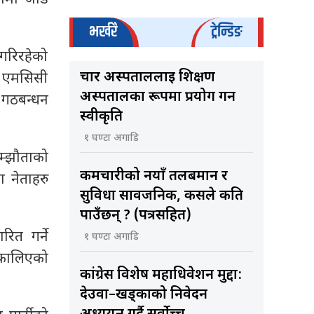
भर्खरै
ट्रेन्डिङ
गरिरहेको
चार अस्पताललाई शिक्षण
ा एमसिसी
अस्पतालका रूपमा प्रयोग गर्न
े गठबन्धन
स्वीकृति
१ घण्टा अगाडि
म्झौताको
कर्मचारीको नयाँ तलबमान र
ा नेताहरु
सुविधा सार्वजनिक, कसले कति
पाउँछन् ? (पत्रसहित)
त गर्ने
१ घण्टा अगाडि
 निकालिएको
कांग्रेस विशेष महाधिवेशन मुद्दा:
देउवा–खड्काको निवेदन