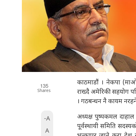
काठमाडौं । नेकपा (माओव
135
Shares
राख्दै अमेरिकी सहयोग परि
। गठबन्धन नै कायम नरहने 
अध्यक्ष पुष्पकमल दाहा
-A
पूर्वस्थायी समिति सदस्
A
भत्काएर जाने कुरा देश