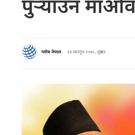
पुर्‍याउन माओव
ग्लोब नेपाल
१३ फाल्गुन २०७८, शुक्रबार