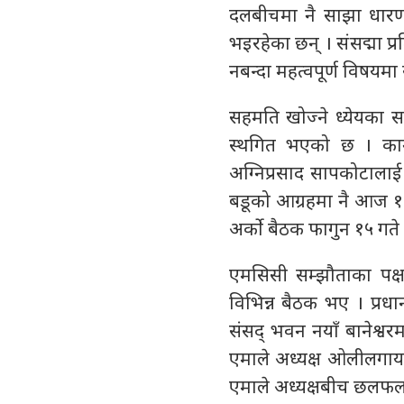
दलबीचमा नै साझा धारणा
भइरहेका छन् । संसद्मा प
नबन्दा महत्वपूर्ण विषयम
सहमति खोज्ने ध्येयका
स्थगित भएको छ । कानून 
अग्निप्रसाद सापकोटालाई
बडूको आग्रहमा नै आज १
अर्को बैठक फागुन १५ गते 
एमसिसी सम्झौताका पक्
विभिन्न बैठक भए । प्रधा
संसद् भवन नयाँ बानेश्व
एमाले अध्यक्ष ओलीलगायत
एमाले अध्यक्षबीच छलफल