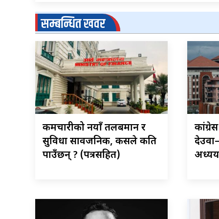
सम्बन्धित खवर
कर्मचारीको नयाँ तलबमान र
कांग्र
सुविधा सार्वजनिक, कसले कति
देउवा
पाउँछन् ? (पत्रसहित)
अध्ययन 