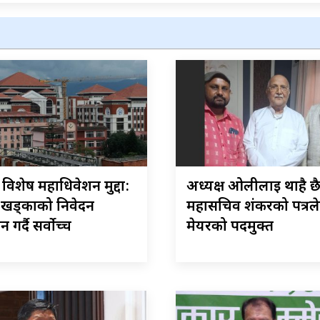
ेस विशेष महाधिवेशन मुद्दा:
अध्यक्ष ओलीलाई थाहै छ
–खड्काको निवेदन
महासचिव शंकरको पत्रले
गर्दै सर्वोच्च
मेयरको पदमुक्त