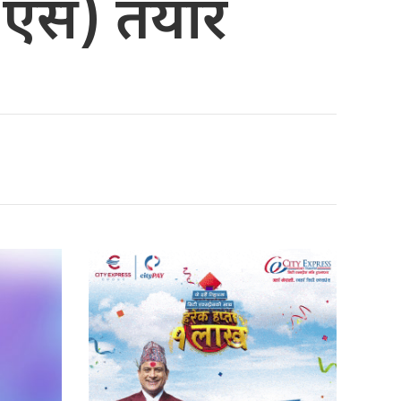
ा (एस) तयार