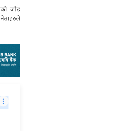
रैको जोड
ेताहरुले