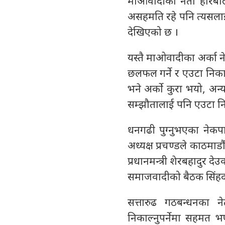
माओवादीका नेता हरिबोल
असहमति रहे पनि त्यसलाई 
देखिएको छ ।
यस्तै माओवादीका अर्का 
छलफल गर्ने र एउटा निका
भने अर्को कुरा भयो, अ
सम्झौतालाई पनि एउटा नि
धनगढी पुग्नुभएका नेक
अध्यक्ष प्रचण्डले काठमाड
प्रधानमन्त्री शेरबहादुर द
समाजवादीको बैठक सिंहद
सत्तारुढ गठबन्धनका न
निकाल्नुपर्नेमा सहमत भए