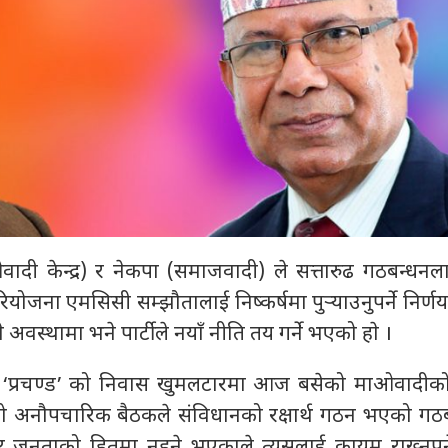
ादी केन्द्र) र नेकपा (समाजवादी) ले सत्तारुढ गठबन्धन
योजना एमसिसी सम्झौतालाई निष्कर्षमा पुर्‍याउनुपर्ने निर्ण
अवस्थामा भने पार्टीले नयाँ नीति तय गर्ने भएको हाे ।
ल ‘प्रचण्ड’ को निवास खुमलटारमा आज बसेको माओवादीक
यको अनौपचारिक बैठकले संविधानको रक्षार्थ गठन भएको गठ
 र जनताको हितमा नहुने भएकाले त्यसलाई कायम राख्नुपर्