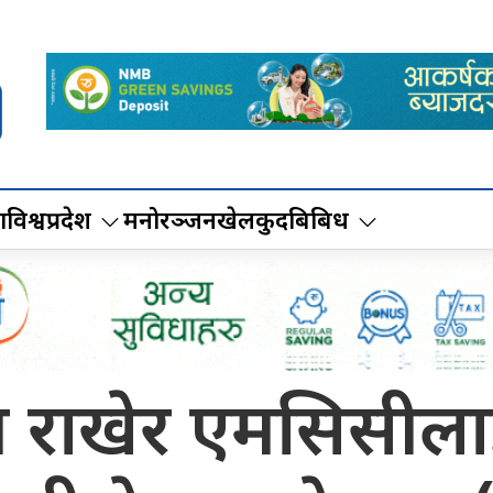
ा
विश्व
प्रदेश
मनोरञ्जन
खेलकुद
बिबिध
राखेर एमसिसीलाई 