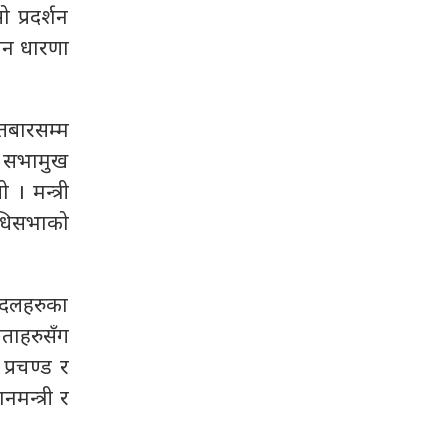
प्रदर्शन
मान धारणा
तबारसम्म
े सभामुख
 मन्त्री
िधिसभाको
 दलहरुका
ेताहरुसँग
्रचण्ड र
न्त्री र