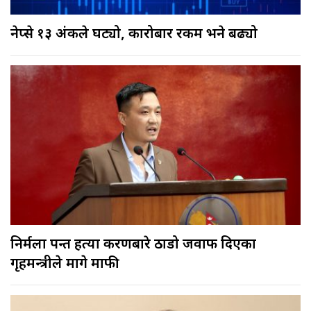
नेप्से १३ अंकले घट्यो, कारोबार रकम भने बढ्यो
निर्मला पन्त हत्या प्रकरणबारे ठाडो जवाफ दिएका
गृहमन्त्रीले मागे माफी