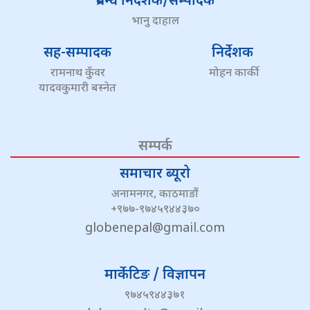
प्रबन्ध निर्देशक/सम्पादक
भानु दाहाल
सह-सम्पादक
निर्देशक
रामनाथ कुँवर
मोहन कार्की
यादवकुमारी बस्नेत
सम्पर्क
समाचार ब्यूरो
अनामनगर, काठमाडौं
+९७७-९७४५९४४३७०
globenepal@gmail.com
मार्केटिङ / विज्ञापन
९७४५९४४३७१