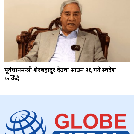
पूर्वप्रधानमन्त्री शेरबहादुर देउवा साउन २६ गते स्वदेश
फर्किँदै