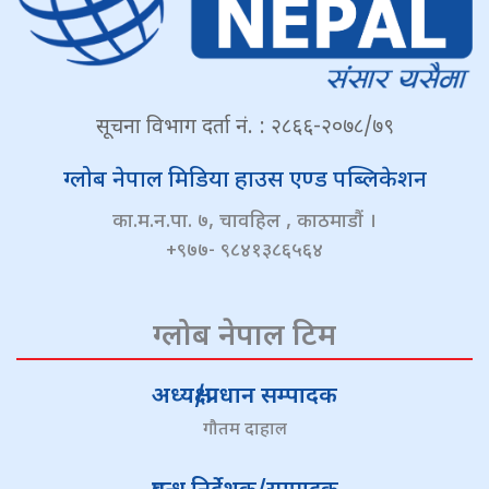
सूचना विभाग दर्ता नं. : २८६६-२०७८/७९
ग्लोब नेपाल मिडिया हाउस एण्ड पब्लिकेशन
का.म.न.पा. ७, चावहिल , काठमाडौं ।
+९७७- ९८४१३८६५६४
ग्लोब नेपाल टिम
अध्यक्ष/प्रधान सम्पादक
गौतम दाहाल