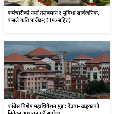
कर्मचारीको नयाँ तलबमान र सुविधा सार्वजनिक,
कसले कति पाउँछन् ? (पत्रसहित)
कांग्रेस विशेष महाधिवेशन मुद्दा: देउवा–खड्काको
निवेदन अध्ययन गर्दै सर्वोच्च