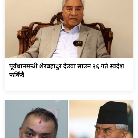
पूर्वप्रधानमन्त्री शेरबहादुर देउवा साउन २६ गते स्वदेश
फर्किँदै