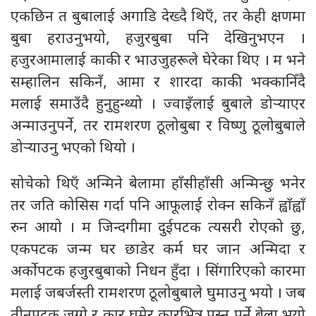
एकछिन त बुबालाई अगाडि देख्दै थिएँ, तर केही क्षणमा
बुबा हराउनुभयो, हजुरबुबा पनि देखिनुभएन ।
हजुरआमालाई काकी र भाउजुहरूले घेरेका थिए । म भने
सम्हालिन सकिनँ, आमा र शारदा काकी भक्कानिँदै
मलाई समाउँदै हुनुहुन्थ्यो । ज्वाइँलाई बुबाले डोर्‍याएर
अन्माउनुपर्ने, तर रामशरण ठूलोबुबा र विष्णु ठूलोबुबाले
डोर्‍याउनु भएको थियो ।
सोचेको थिएँ अन्मिने बेलामा हाँसीहाँसी अन्मिन्छु भनेर
तर जति कोसिस गर्दा पनि आफूलाई रोक्न सकिनँ ह्वाँह्वाँ
रुन आयो । म जिन्दगीमा दुईपटक त्यसरी रोएको छु,
एकपटक जन्म घर छाडेर कर्म घर जान अन्मिदा र
अर्कोपटक हजुरबुबाको निधन हुँदा । सिंगारिएको कारमा
मलाई जबर्जस्ती रामशरण ठूलोबुबाले घुमाउनु भयो । जब
तीनपटक जग्गे र कार घुमेर कारभित्र पस्न पर्ने बेला भयो