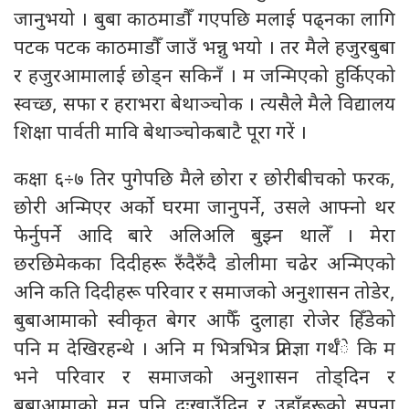
जानुभयो । बुबा काठमाडौँ गएपछि मलाई पढ्नका लागि
पटक पटक काठमाडौँ जाउँ भन्नु भयो । तर मैले हजुरबुबा
र हजुरआमालाई छोड्न सकिनँ । म जन्मिएको हुर्किएको
स्वच्छ, सफा र हराभरा बेथाञ्चोक । त्यसैले मैले विद्यालय
शिक्षा पार्वती मावि बेथाञ्चोकबाटै पूरा गरें ।
कक्षा ६÷७ तिर पुगेपछि मैले छोरा र छोरीबीचको फरक,
छोरी अन्मिएर अर्को घरमा जानुपर्ने, उसले आफ्नो थर
फेर्नुपर्ने आदि बारे अलिअलि बुझ्न थालेँ । मेरा
छरछिमेकका दिदीहरू रुँदैरुँदै डोलीमा चढेर अन्मिएको
अनि कति दिदीहरू परिवार र समाजको अनुशासन तोडेर,
बुबाआमाको स्वीकृत बेगर आफैँ दुलाहा रोजेर हिँडेको
पनि म देखिरहन्थे । अनि म भित्रभित्र प्रतिज्ञा गर्थँे कि म
भने परिवार र समाजको अनुशासन तोड्दिन र
बुबाआमाको मन पनि दुःखाउँदिन र उहाँहरूको सपना