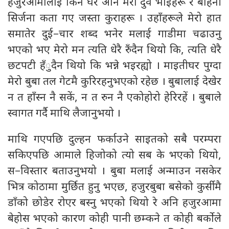
हजुरआमालाई किन घेरे अनि मेरा दुवै भाइहरू र बहिनी
सिर्जना कता गए जस्ता कुराहरू । उहाँहरूले मेरो हात
समातेर दुई–चार शब्द भनेर मलाई गाडीमा चढाउनु
भएको भए मेरो मन त्यति धेरै रुँदैन थियो कि, त्यति धेरै
छटपटी हँुदैन थियो कि भन्ने भइरह्यो । माइतीघर पुग्दा
मेरो बुबा तल गेटमै कुरिरहनुभएको रहेछ । बुबालाई देखेर
न त हाँस्न नै सकें, न त रुन नै एकोहोरो हेरिरहें । बुबाले
स्वागत गर्दै माथि लैजानुभयो ।
माथि गएपछि दुल्हन फर्काउने साइतको सबै परम्परा
सकिएपछि आमाले हिजोको त्यो सब के भएको थियो,
स–विस्तार बताउनुभयो । बुबा मलाई अन्माउन नसकेर
भित्र कोठामा मुर्छित हुनु भएछ, हजुरबुबा बसेको कुर्सीमै
डाँको छोडेर रोएर बस्नु भएको थियो रे अनि हजुरआमा
बेहोस भएको कारण कोही पानी छम्कने त कोही बर्कोले