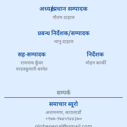
अध्यक्ष/प्रधान सम्पादक
गौतम दाहाल
प्रबन्ध निर्देशक/सम्पादक
भानु दाहाल
सह-सम्पादक
निर्देशक
रामनाथ कुँवर
मोहन कार्की
यादवकुमारी बस्नेत
सम्पर्क
समाचार ब्यूरो
अनामनगर, काठमाडौं
+९७७-९७४५९४४३७०
globenepal@gmail.com