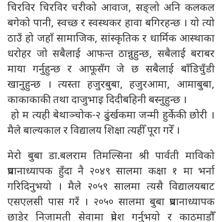
चिरविर चिरविर चरीको आवाज, सङ्लो अनि कलकल
बगेको पानी, स्वच्छ र स्वस्थकर हावा बगिरहन्छ । यो त्यो
ठाउँ हो जहाँ सामाजिक, सांस्कृतिक र धार्मिक आस्थाका
धरोहर जो सबैलाई आफन्त ठान्नुहुन्छ, सबैलाई बराबर
माया गर्नुहुन्छ र आफूसँग जे छ सबैलाई बाँडिचुँडी
खानुहुन्छ । त्यस्ता हजुरबुबा, हजुरआमा, आमाबुबा,
काकाकाकी तथा दाजुभाइ दिदीबहिनी बस्नुहुन्छ ।
हो म त्यही बेथाञ्चोक-२ ढुंर्खकमा जन्मी हुर्केकी छोरी ।
मैले बाल्यकाल र विद्यालय शिक्षा त्यहीँ पूरा गरेँ ।
मेरो बुबा डा.बलराम तिमल्सिना श्री पार्वती माविको
प्रधानाध्यापक हुँदा नै २०४९ सालमा कक्षा १ मा भर्ना
गरिदिनुभयो । मैले २०५९ सालमा त्यसै विद्यालयबाट
एसएलसी पास गरँ । २०५० सालमा बुबा प्रधानाध्यापक
छाडेर निजामती सेवामा प्रवेश गर्नुभयो र काठमाडौँ