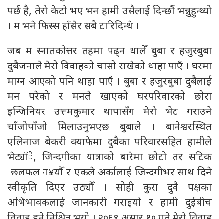
पर्छ है, तेरो केटो भए भन हामी उसैलाई दिन्छौं भन्नुहुन्थ्यो
। म भने फिस्स हाँसेर सबै टारिदिन्थे‌ ।
जब म स्नातकोत्तर तहमा पढ्न थालेँ बुबा र हजुरबुबा
दुबैजनाले मेरो विवाहको चासो राखेको थाहा पाएँ । घरमा
माग्न आएको पनि थाहा पाएँ । बुबा र हजुरबुबा दुबैलाई
मन परेको र मनले खाएको घरपरिवारको छोरा
इन्जिनियर उत्तमकुमार थापासँग मेरो भेट गराउने
चाँजोपाँजो मिलाउनुभएछ बुबाले । बानेश्वरस्थित
एलिनाज बेकरी क्याफेमा दुबैका परिवारसहित हामीले
भेट्याँै, जिन्दगीका यात्राको बारेमा छोटो तर सटिक
छलफल ग¥यौँ र एकले अर्कालाई जिन्दगीभर साथ दिने
स्वीकृति दिएर उठ्यौँ । सोही कुरा दुवै पक्षका
अभिभावकलाई जानकारी गराइयो र हामी दुईबीच
विवाह हुने निश्चित भयो । २०६९ असार १० गते मेरो विवाह