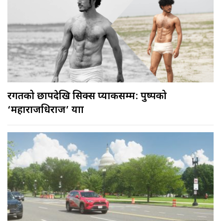
रगतको छापदेखि सिक्स प्याकसम्म: पुष्पको
‘महाराजधिराज’ यात्रा