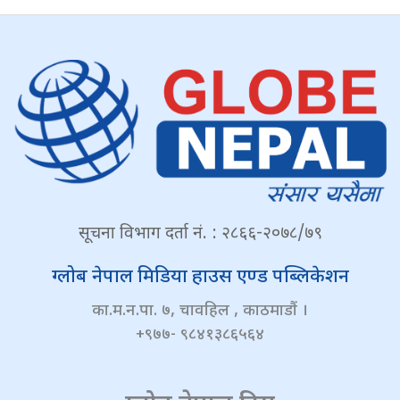
सूचना विभाग दर्ता नं. : २८६६-२०७८/७९
ग्लोब नेपाल मिडिया हाउस एण्ड पब्लिकेशन
का.म.न.पा. ७, चावहिल , काठमाडौं ।
+९७७- ९८४१३८६५६४