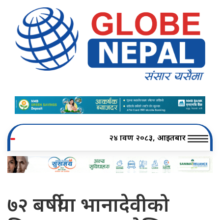
२४ श्रावण २०८३, आइतबार
७२ बर्षीया भानादेवीको