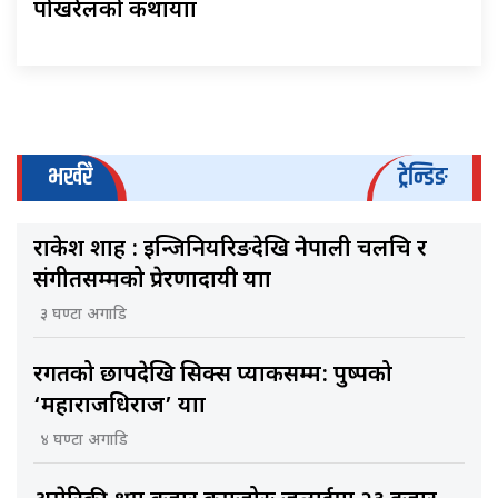
पोखरेलको कथायात्रा
भर्खरै
ट्रेन्डिङ
राकेश शाह : इन्जिनियरिङदेखि नेपाली चलचित्र र
संगीतसम्मको प्रेरणादायी यात्रा
३ घण्टा अगाडि
रगतको छापदेखि सिक्स प्याकसम्म: पुष्पको
‘महाराजधिराज’ यात्रा
४ घण्टा अगाडि