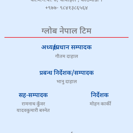
का.म.न.पा. ७, चावहिल , काठमाडौं ।
+९७७- ९८४१३८६५६४
ग्लोब नेपाल टिम
अध्यक्ष/प्रधान सम्पादक
गौतम दाहाल
प्रबन्ध निर्देशक/सम्पादक
भानु दाहाल
सह-सम्पादक
निर्देशक
रामनाथ कुँवर
मोहन कार्की
यादवकुमारी बस्नेत