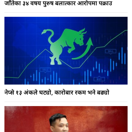
जाँतेका ३४ वर्षीय पुरुष बलात्कार आरोपमा पक्राउ
नेप्से १३ अंकले घट्यो, कारोबार रकम भने बढ्यो