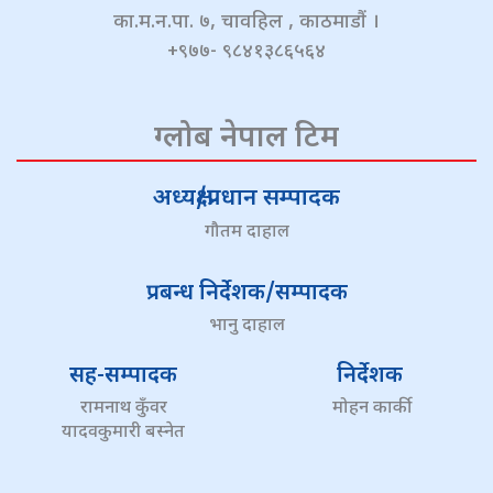
का.म.न.पा. ७, चावहिल , काठमाडौं ।
+९७७- ९८४१३८६५६४
ग्लोब नेपाल टिम
अध्यक्ष/प्रधान सम्पादक
गौतम दाहाल
प्रबन्ध निर्देशक/सम्पादक
भानु दाहाल
सह-सम्पादक
निर्देशक
रामनाथ कुँवर
मोहन कार्की
यादवकुमारी बस्नेत