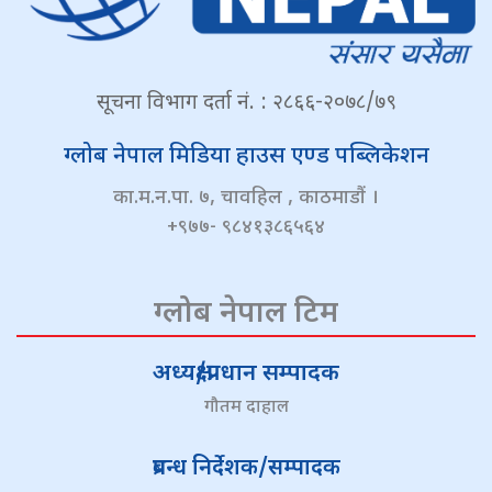
सूचना विभाग दर्ता नं. : २८६६-२०७८/७९
ग्लोब नेपाल मिडिया हाउस एण्ड पब्लिकेशन
का.म.न.पा. ७, चावहिल , काठमाडौं ।
+९७७- ९८४१३८६५६४
ग्लोब नेपाल टिम
अध्यक्ष/प्रधान सम्पादक
गौतम दाहाल
प्रबन्ध निर्देशक/सम्पादक