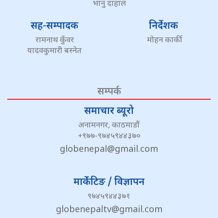
भानु दाहाल
सह-सम्पादक
निर्देशक
रामनाथ कुँवर
मोहन कार्की
यादवकुमारी बस्नेत
सम्पर्क
समाचार ब्यूरो
अनामनगर, काठमाडौं
+९७७-९७४५९४४३७०
globenepal@gmail.com
मार्केटिङ / विज्ञापन
९७४५९४४३७१
globenepaltv@gmail.com