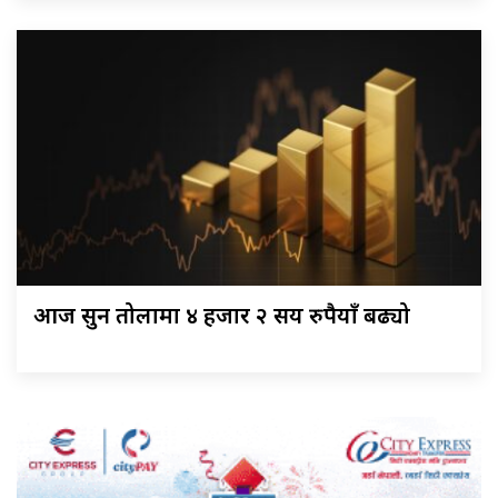
आज सुन तोलामा ४ हजार २ सय रुपैयाँ बढ्यो