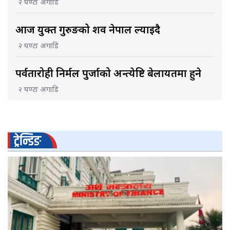
२ घण्टा अगाडि
आज युक्त गुरुङको शव नेपाल ल्याइदै
२ घण्टा अगाडि
पर्वतारोही निर्मल पुर्जाको अन्त्येष्टि बेलायतमा हुने
२ घण्टा अगाडि
ट्रेन्डिङ