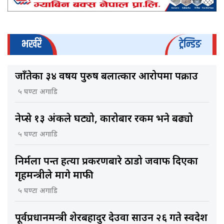
भर्खरै
ट्रेन्डिङ
जाँतेका ३४ वर्षीय पुरुष बलात्कार आरोपमा पक्राउ
५ घण्टा अगाडि
नेप्से १३ अंकले घट्यो, कारोबार रकम भने बढ्यो
५ घण्टा अगाडि
निर्मला पन्त हत्या प्रकरणबारे ठाडो जवाफ दिएका
गृहमन्त्रीले मागे माफी
५ घण्टा अगाडि
पूर्वप्रधानमन्त्री शेरबहादुर देउवा साउन २६ गते स्वदेश