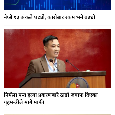
नेप्से १३ अंकले घट्यो, कारोबार रकम भने बढ्यो
निर्मला पन्त हत्या प्रकरणबारे ठाडो जवाफ दिएका
गृहमन्त्रीले मागे माफी