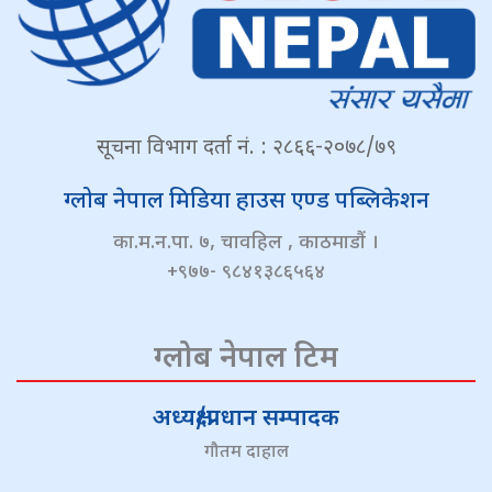
सूचना विभाग दर्ता नं. : २८६६-२०७८/७९
ग्लोब नेपाल मिडिया हाउस एण्ड पब्लिकेशन
का.म.न.पा. ७, चावहिल , काठमाडौं ।
+९७७- ९८४१३८६५६४
ग्लोब नेपाल टिम
अध्यक्ष/प्रधान सम्पादक
गौतम दाहाल