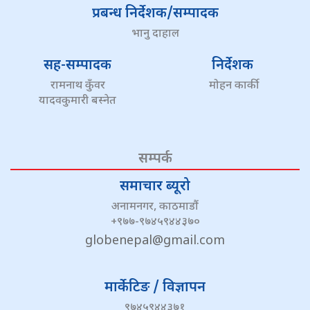
प्रबन्ध निर्देशक/सम्पादक
भानु दाहाल
सह-सम्पादक
निर्देशक
रामनाथ कुँवर
मोहन कार्की
यादवकुमारी बस्नेत
सम्पर्क
समाचार ब्यूरो
अनामनगर, काठमाडौं
+९७७-९७४५९४४३७०
globenepal@gmail.com
मार्केटिङ / विज्ञापन
९७४५९४४३७१