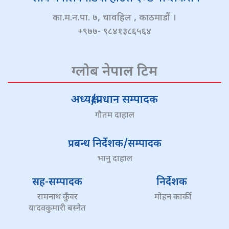
का.म.न.पा. ७, चावहिल , काठमाडौं ।
+९७७- ९८४१३८६५६४
ग्लोब नेपाल टिम
अध्यक्ष/प्रधान सम्पादक
गौतम दाहाल
प्रबन्ध निर्देशक/सम्पादक
भानु दाहाल
सह-सम्पादक
निर्देशक
रामनाथ कुँवर
मोहन कार्की
यादवकुमारी बस्नेत