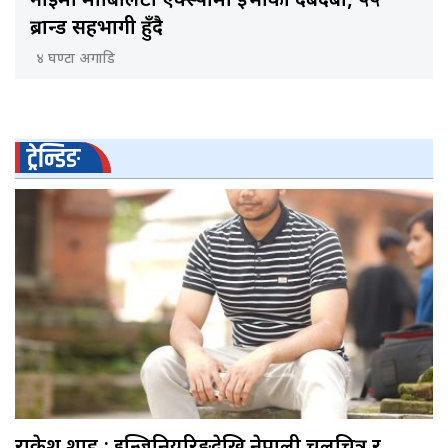
नाइमा मोबिलिटी एक्स्पोमा ईभीको दबदबा, ५५
ब्रान्ड सहभागी हुँदै
४ घण्टा अगाडि
ट्रेन्डिङ
राकेश शाह : इन्जिनियरिङदेखि नेपाली चलचित्र र