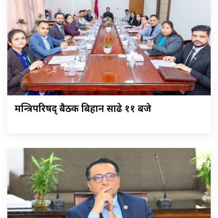
मन्त्रिपरिषद् बैठक बिहान साढे ११ बजे