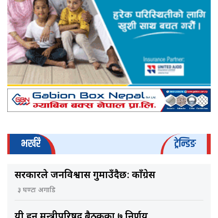
भर्खरै
ट्रेन्डिङ
सरकारले जनविश्वास गुमाउँदैछ: काँग्रेस
३ घण्टा अगाडि
यी हुन् मन्त्रीपरिषद् बैठकका ७ निर्णय