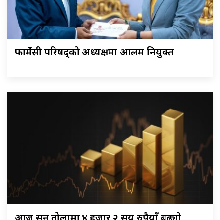
फार्मेसी परिषद्को अध्यक्षमा आलम नियुक्त
आज सुन तोलामा ४ हजार २ सय रुपैयाँ बढ्यो