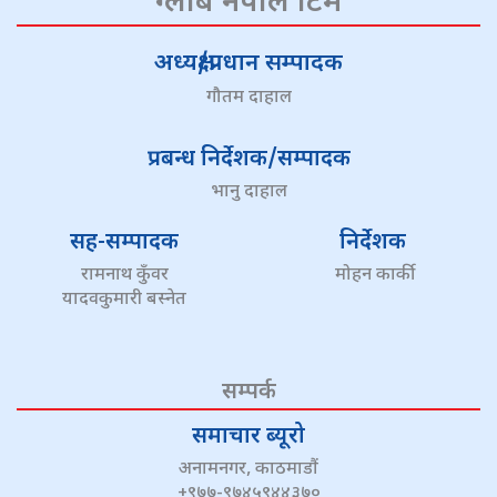
ग्लोब नेपाल टिम
अध्यक्ष/प्रधान सम्पादक
गौतम दाहाल
प्रबन्ध निर्देशक/सम्पादक
भानु दाहाल
सह-सम्पादक
निर्देशक
रामनाथ कुँवर
मोहन कार्की
यादवकुमारी बस्नेत
सम्पर्क
समाचार ब्यूरो
अनामनगर, काठमाडौं
+९७७-९७४५९४४३७०