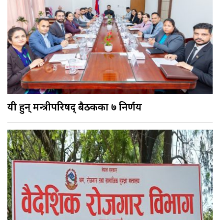
यी हुन् मन्त्रीपरिषद् बैठकका ७ निर्णय