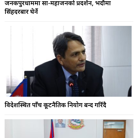
जनकपुरधाममा साहु-महाजनको प्रदर्शन, भदौमा
सिंहदरबार घेर्ने
विदेशस्थित पाँच कूटनैतिक नियोग बन्द गरिँदै