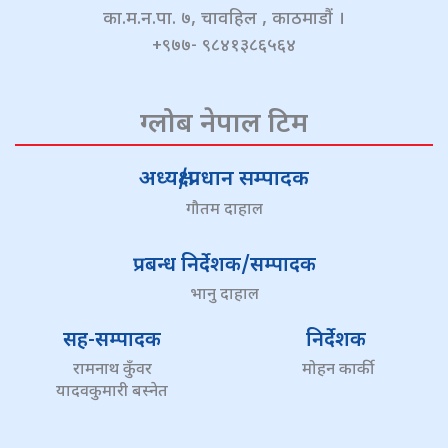
का.म.न.पा. ७, चावहिल , काठमाडौं ।
+९७७- ९८४१३८६५६४
ग्लोब नेपाल टिम
अध्यक्ष/प्रधान सम्पादक
गौतम दाहाल
प्रबन्ध निर्देशक/सम्पादक
भानु दाहाल
सह-सम्पादक
निर्देशक
रामनाथ कुँवर
मोहन कार्की
यादवकुमारी बस्नेत