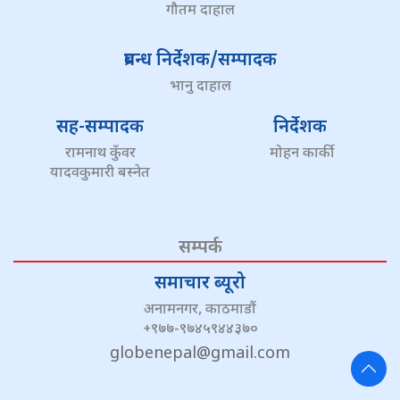
गौतम दाहाल
प्रबन्ध निर्देशक/सम्पादक
भानु दाहाल
सह-सम्पादक
निर्देशक
रामनाथ कुँवर
मोहन कार्की
यादवकुमारी बस्नेत
सम्पर्क
समाचार ब्यूरो
अनामनगर, काठमाडौं
+९७७-९७४५९४४३७०
globenepal@gmail.com