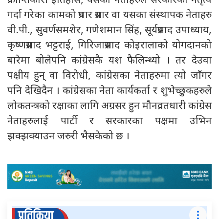
क्रान्तिकारी इतिहास, यसका नेताहरुले सरकारको नेतृत्व
गर्दा गरेका कामको प्रचार प्रसार वा यसका संस्थापक नेताहरु
वी.पी., सुवर्णसमशेर, गणेशमान सिंह, सूर्यप्रसाद उपाध्याय,
कृष्णप्रसाद भट्टराई, गिरिजाप्रसाद कोइरालाको योगदानको
बारेमा बोलेपनि कांग्रेसकै यश फैलिन्थ्यो । तर देउवा
पक्षीय हुन् वा विरोधी, कांग्रेसका नेताहरुमा त्यो जाँगर
पनि देखिदैन । कांग्रेसका नेता कार्यकर्ता र शुभेच्छुकहरुले
लोकतन्त्रको रक्षाका लागि अग्रसर हुन मौनव्रतधारी कांग्रेस
नेताहरुलाई पार्टी र सरकारका पक्षमा उभिन
झक्झक्याउन जरुरी भैसकेको छ ।
प्रतिक्रिया