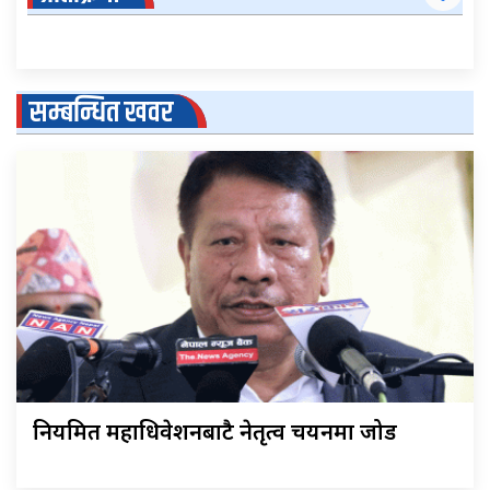
सम्बन्धित खवर
नियमित महाधिवेशनबाटै नेतृत्व चयनमा जोड