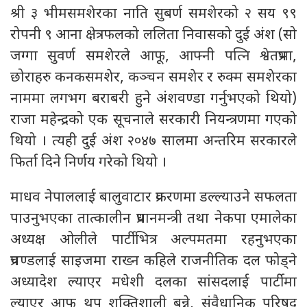
श्री ३ भीमसमशेरका नाति सुबर्ण समशेरको २ सय ९९
रोपनी ९ आना क्षेत्रफलको ललिता निवासको दुई अंश (सो
जग्गा सुवर्ण समशेरले आफू, आफ्नी पत्नि श्वेतप्रभा,
छोराहरु कनकसमशेर, कञ्चन समशेर र रुक्म समशेरका
नाममा लगभग बराबरी हुने अंशवण्डा गर्नुभएको थियो)
राजा महेन्द्रको एक सूचनाले सरकारी नियन्त्रणमा गएको
थियो । त्यही दुई अंश २०४७ सालमा अन्तरिम सरकारले
फिर्ता दिने निर्णय गरेको थियो ।
माधव नेपाललाई बालुवाटार प्रकरणमा डल्ल्याउने सफलता
पाउनुभएका तात्कालीन प्रधानमन्त्री तथा नेकपा एमालेका
अध्यक्ष ओलीले पार्टीभित्र अल्पमतमा रहनुभएका
प्रचण्डलाई साइजमा राख्न कहिले राजनीतिक दल फोड्ने
अध्यादेश ल्याएर मधेशी दलका सांसदलाई पार्टीमा
ल्याएर आफू थप शक्तिशाली बन्ने, संवैधानिक परिषद्