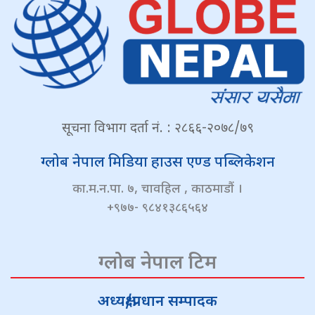
सूचना विभाग दर्ता नं. : २८६६-२०७८/७९
ग्लोब नेपाल मिडिया हाउस एण्ड पब्लिकेशन
का.म.न.पा. ७, चावहिल , काठमाडौं ।
+९७७- ९८४१३८६५६४
ग्लोब नेपाल टिम
अध्यक्ष/प्रधान सम्पादक