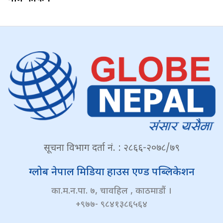
सूचना विभाग दर्ता नं. : २८६६-२०७८/७९
ग्लोब नेपाल मिडिया हाउस एण्ड पब्लिकेशन
का.म.न.पा. ७, चावहिल , काठमाडौं ।
+९७७- ९८४१३८६५६४