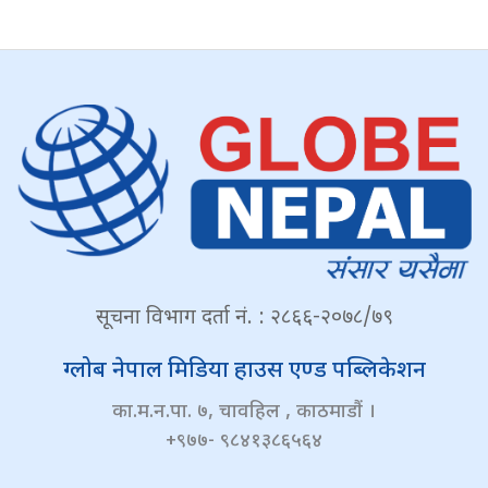
सूचना विभाग दर्ता नं. : २८६६-२०७८/७९
ग्लोब नेपाल मिडिया हाउस एण्ड पब्लिकेशन
का.म.न.पा. ७, चावहिल , काठमाडौं ।
+९७७- ९८४१३८६५६४