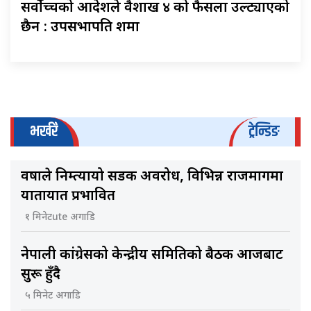
सर्वोच्चको आदेशले वैशाख ४ को फैसला उल्ट्याएको
छैन : उपसभापति शर्मा
भर्खरै
ट्रेन्डिङ
वर्षाले निम्त्यायो सडक अवरोध, विभिन्न राजमार्गमा
यातायात प्रभावित
१ मिनेटute अगाडि
नेपाली कांग्रेसको केन्द्रीय समितिको बैठक आजबाट
सुरू हुँदै
५ मिनेट अगाडि