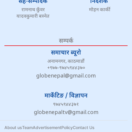
सह-सम्पादक
निर्देशक
रामनाथ कुँवर
मोहन कार्की
यादवकुमारी बस्नेत
सम्पर्क
समाचार ब्यूरो
अनामनगर, काठमाडौं
+९७७-९७४५९४४३७०
globenepal@gmail.com
मार्केटिङ / विज्ञापन
९७४५९४४३७१
globenepaltv@gmail.com
About us
Team
Advertisement
Policy
Contact Us