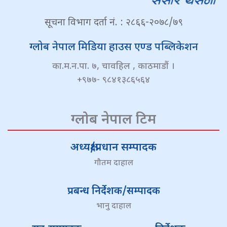
सूचना विभाग दर्ता नं. : २८६६-२०७८/७९
ग्लोब नेपाल मिडिया हाउस एण्ड पब्लिकेशन
का.म.न.पा. ७, चावहिल , काठमाडौं ।
+९७७- ९८४१३८६५६४
ग्लोब नेपाल टिम
अध्यक्ष/प्रधान सम्पादक
गौतम दाहाल
प्रबन्ध निर्देशक/सम्पादक
भानु दाहाल