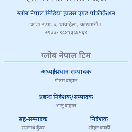
ग्लोब नेपाल मिडिया हाउस एण्ड पब्लिकेशन
का.म.न.पा. ७, चावहिल , काठमाडौं ।
+९७७- ९८४१३८६५६४
ग्लोब नेपाल टिम
अध्यक्ष/प्रधान सम्पादक
गौतम दाहाल
प्रबन्ध निर्देशक/सम्पादक
भानु दाहाल
सह-सम्पादक
निर्देशक
रामनाथ कुँवर
मोहन कार्की