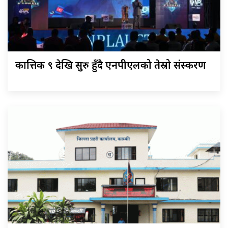
कात्तिक ९ देखि सुरु हुँदै एनपीएलको तेस्रो संस्करण