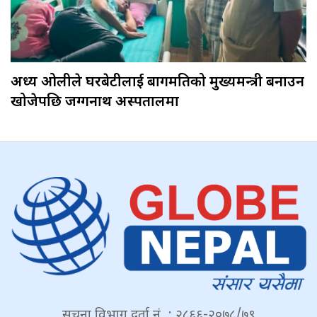
अध्यक्ष ओलीले घरबेटीलाई बागमतिको मुख्यमन्त्री बनाउन
खोजेपछि जग्गनाथ अस्पतालमा
सूचना विभाग दर्ता नं. : २८६६-२०७८/७९