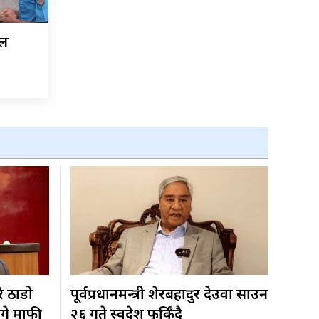
ोल
रे ठाडो
पूर्वप्रधानमन्त्री शेरबहादुर देउवा साउन
ागे माफी
२६ गते स्वदेश फर्किँदै