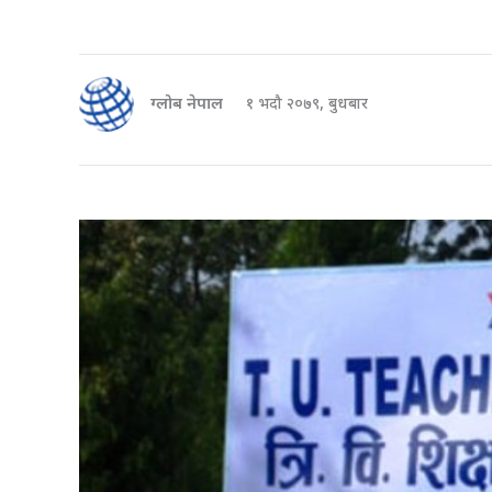
ग्लोब नेपाल
१ भदौ २०७९, बुधबार