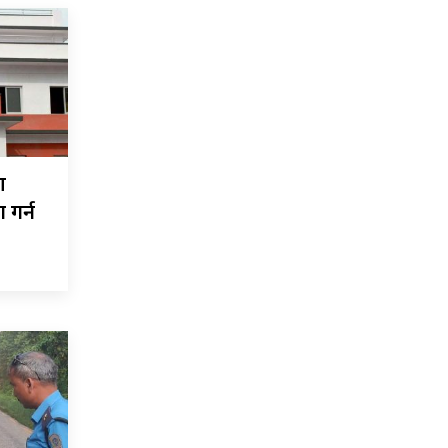
ण
 गर्न