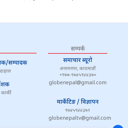
सम्पर्क
समाचार ब्यूरो
्देशक/सम्पादक
अनामनगर, काठमाडौं
 दाहाल
+९७७-९७४५९४४३७०
globenepal@gmail.com
्देशक
 कार्की
मार्केटिङ / विज्ञापन
९७४५९४४३७१
globenepaltv@gmail.com