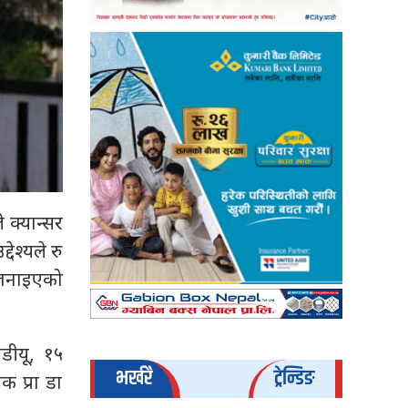
 क्यान्सर
देश्यले रु
े जनाइएको
डीयू, १५
भर्खरै
ट्रेन्डिङ
क प्रा डा