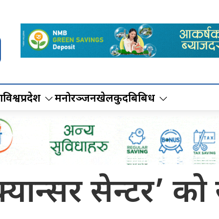
ा
विश्व
प्रदेश
मनोरञ्जन
खेलकुद
बिबिध
 क्यान्सर सेन्टर’ को