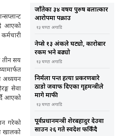
जाँतेका ३४ वर्षीय पुरुष बलात्कार
्सप्लान्ट
आरोपमा पक्राउ
ँदै आएको
१३ घण्टा अगाडि
कर्मचारी
नेप्से १३ अंकले घट्यो, कारोबार
रकम भने बढ्यो
ा तीन सय
१३ घण्टा अगाडि
्यामार्फत
निर्मला पन्त हत्या प्रकरणबारे
्र अध्ययन
ठाडो जवाफ दिएका गृहमन्त्रीले
रङ्ग सेवा
मागे माफी
र्दै आएको
१३ घण्टा अगाडि
पूर्वप्रधानमन्त्री शेरबहादुर देउवा
ान गरेको
साउन २६ गते स्वदेश फर्किँदै
डा खालको