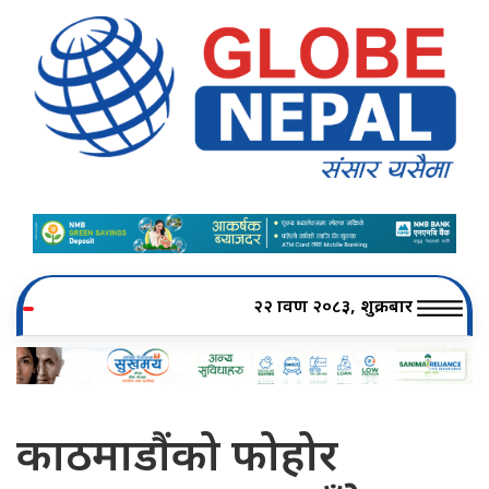
२२ श्रावण २०८३, शुक्रबार
काठमाडौंको फोहोर