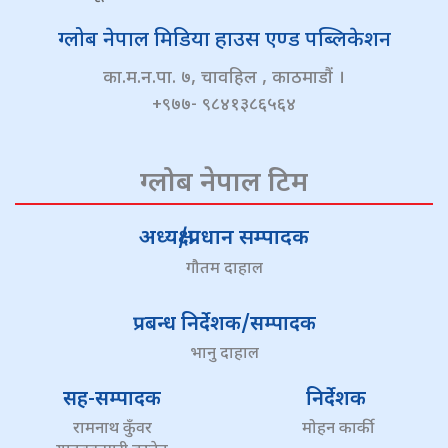
ग्लोब नेपाल मिडिया हाउस एण्ड पब्लिकेशन
का.म.न.पा. ७, चावहिल , काठमाडौं ।
+९७७- ९८४१३८६५६४
ग्लोब नेपाल टिम
अध्यक्ष/प्रधान सम्पादक
गौतम दाहाल
प्रबन्ध निर्देशक/सम्पादक
भानु दाहाल
सह-सम्पादक
निर्देशक
रामनाथ कुँवर
मोहन कार्की