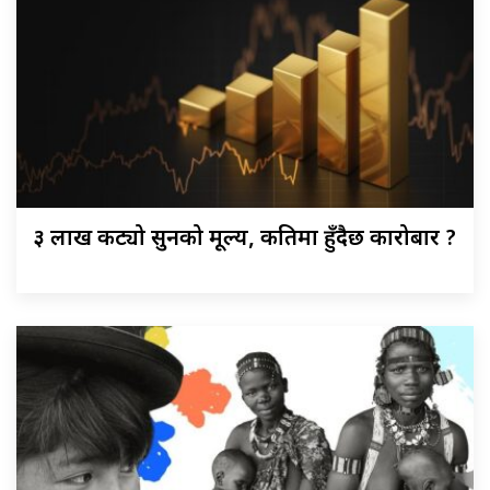
३ लाख कट्यो सुनको मूल्य, कतिमा हुँदैछ कारोबार ?