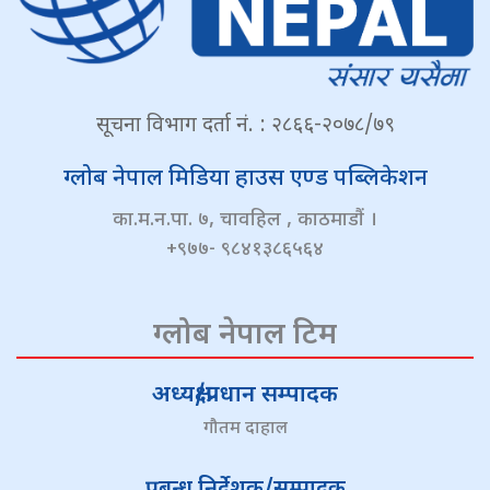
सूचना विभाग दर्ता नं. : २८६६-२०७८/७९
ग्लोब नेपाल मिडिया हाउस एण्ड पब्लिकेशन
का.म.न.पा. ७, चावहिल , काठमाडौं ।
+९७७- ९८४१३८६५६४
ग्लोब नेपाल टिम
अध्यक्ष/प्रधान सम्पादक
गौतम दाहाल
प्रबन्ध निर्देशक/सम्पादक