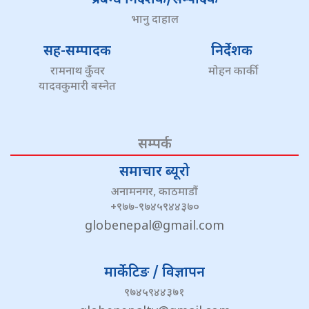
भानु दाहाल
सह-सम्पादक
निर्देशक
रामनाथ कुँवर
मोहन कार्की
यादवकुमारी बस्नेत
सम्पर्क
समाचार ब्यूरो
अनामनगर, काठमाडौं
+९७७-९७४५९४४३७०
globenepal@gmail.com
मार्केटिङ / विज्ञापन
९७४५९४४३७१