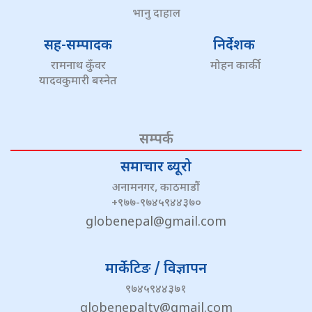
भानु दाहाल
सह-सम्पादक
निर्देशक
रामनाथ कुँवर
मोहन कार्की
यादवकुमारी बस्नेत
सम्पर्क
समाचार ब्यूरो
अनामनगर, काठमाडौं
+९७७-९७४५९४४३७०
globenepal@gmail.com
मार्केटिङ / विज्ञापन
९७४५९४४३७१
globenepaltv@gmail.com