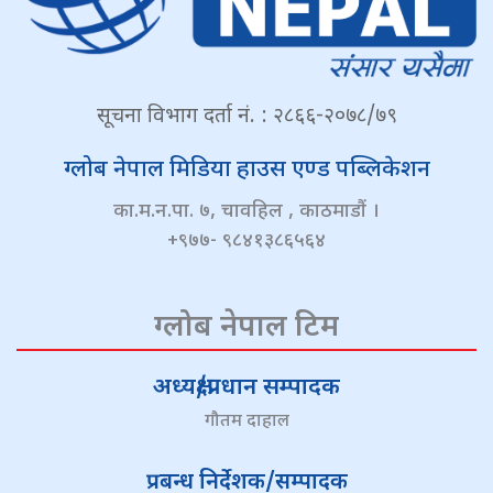
सूचना विभाग दर्ता नं. : २८६६-२०७८/७९
ग्लोब नेपाल मिडिया हाउस एण्ड पब्लिकेशन
का.म.न.पा. ७, चावहिल , काठमाडौं ।
+९७७- ९८४१३८६५६४
ग्लोब नेपाल टिम
अध्यक्ष/प्रधान सम्पादक
गौतम दाहाल
प्रबन्ध निर्देशक/सम्पादक