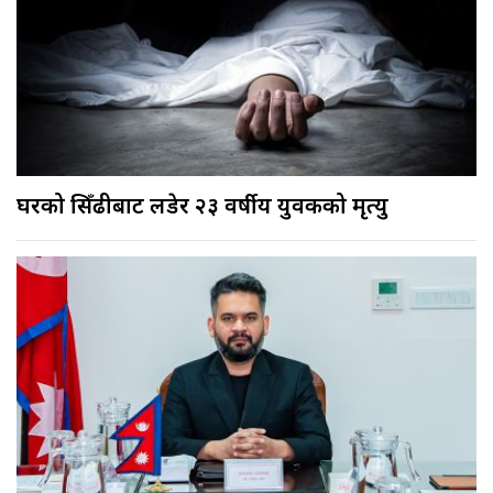
घरको सिँढीबाट लडेर २३ वर्षीय युवकको मृत्यु