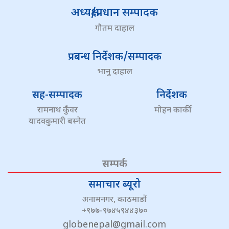
अध्यक्ष/प्रधान सम्पादक
गौतम दाहाल
प्रबन्ध निर्देशक/सम्पादक
भानु दाहाल
सह-सम्पादक
निर्देशक
रामनाथ कुँवर
मोहन कार्की
यादवकुमारी बस्नेत
सम्पर्क
समाचार ब्यूरो
अनामनगर, काठमाडौं
+९७७-९७४५९४४३७०
globenepal@gmail.com