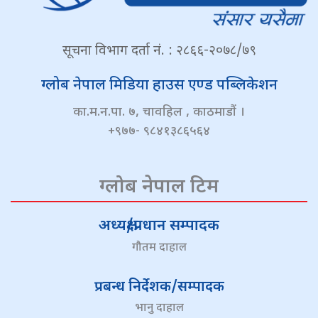
सूचना विभाग दर्ता नं. : २८६६-२०७८/७९
ग्लोब नेपाल मिडिया हाउस एण्ड पब्लिकेशन
का.म.न.पा. ७, चावहिल , काठमाडौं ।
+९७७- ९८४१३८६५६४
ग्लोब नेपाल टिम
अध्यक्ष/प्रधान सम्पादक
गौतम दाहाल
प्रबन्ध निर्देशक/सम्पादक
भानु दाहाल