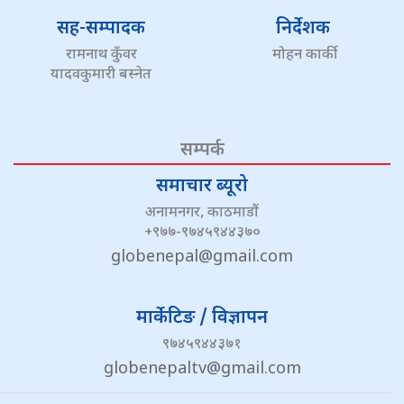
सह-सम्पादक
निर्देशक
रामनाथ कुँवर
मोहन कार्की
यादवकुमारी बस्नेत
सम्पर्क
समाचार ब्यूरो
अनामनगर, काठमाडौं
+९७७-९७४५९४४३७०
globenepal@gmail.com
मार्केटिङ / विज्ञापन
९७४५९४४३७१
globenepaltv@gmail.com