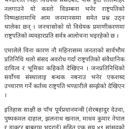
भण्डारीले त्यही विधेयक संसदबाट पास हुँदा लालमोहर
नलगाउने यो कस्तो विडम्बना भनेर राष्ट्रपतिको
निष्पक्षतामाथि आम जनमानसमा समेत प्रश्न उठ्न
थालेका छन् । जनचासोको यो विधेयक प्रमाणीकरणमा
राष्ट्रपतिको व्यवहारप्रति सर्वत्र आलोचना भइरहेको छ ।
एमालेले विना कारण नौ महिनासम्म जनताको सार्वभौम
प्रतिनिधि थलो संसद अवरोध गर्दा राष्ट्रपतिको संवैधानिक
दायित्व र भूमिका कहिकतै देखिएन । जनप्रतिनिधिको
सर्वोच्च संस्थालाइ बन्धक नबनाउ भनेर एकशब्द
उच्चारण गर्ने कर्तव्य राष्ट्रपति भण्डारीले सम्झेको देखिएन
।
इतिहास साक्षी छ पाँच पूर्वप्रधानमन्त्री (शेरबहादुर देउवा,
पुष्पकमल दाहाल, झलनाथ खनाल, माधव कुमार नेपाल
र डाक्टर बाबुराम भट्टराई) सहित एक सय ४९ सांसदको