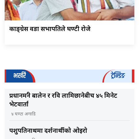
काङ्ग्रेस वडा सभापतिले घण्टी रोजे
भर्खरै
ट्रेन्डिङ
प्रधानमन्त्री बालेन र रवि लामिछानेबीच ४५ मिनेट
भेटवार्ता
४ घण्टा अगाडि
पशुपतिनाथमा दर्शनार्थीको ओइरो