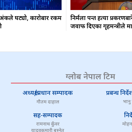
३ अंकले घट्यो, कारोबार रकम
निर्मला पन्त हत्या प्रकरणबा
ो
जवाफ दिएका गृहमन्त्रीले म
ग्लोब नेपाल टिम
अध्यक्ष/प्रधान सम्पादक
प्रबन्ध निर
भानु
गौतम दाहाल
सह-सम्पादक
निर
रामनाथ कुँवर
मोहन
यादवकुमारी बस्नेत