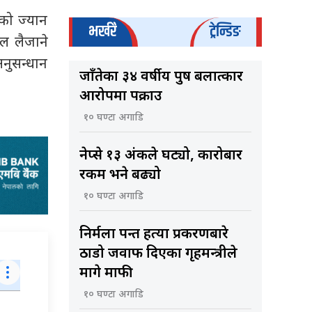
को ज्यान
भर्खरै
ट्रेन्डिङ
ल लैजाने
अनुसन्धान
जाँतेका ३४ वर्षीय पुरुष बलात्कार
आरोपमा पक्राउ
१० घण्टा अगाडि
नेप्से १३ अंकले घट्यो, कारोबार
रकम भने बढ्यो
१० घण्टा अगाडि
निर्मला पन्त हत्या प्रकरणबारे
ठाडो जवाफ दिएका गृहमन्त्रीले
मागे माफी
१० घण्टा अगाडि