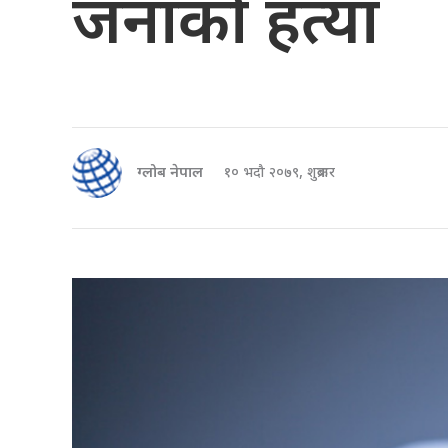
जनाको हत्या
ग्लोब नेपाल
१० भदौ २०७९, शुक्रबार