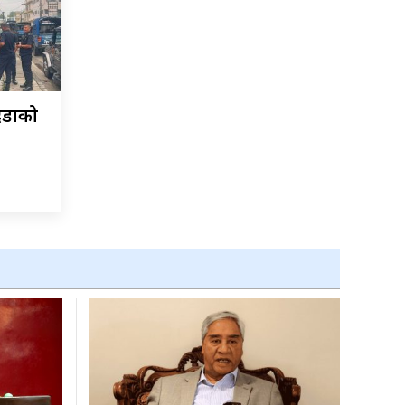
्दडाको