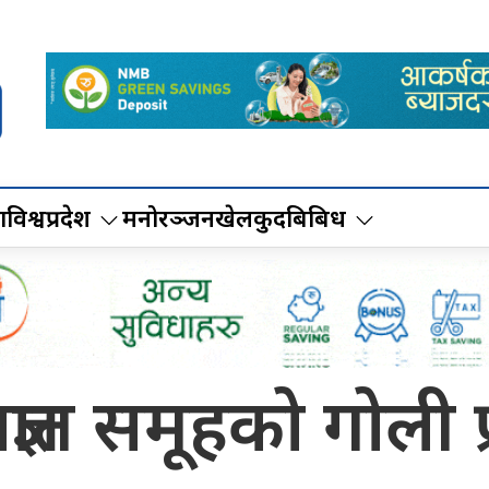
ा
विश्व
प्रदेश
मनोरञ्जन
खेलकुद
बिबिध
्ञात समूहको गोली 