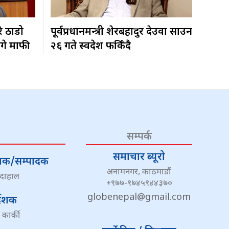
रे ठाडो
पूर्वप्रधानमन्त्री शेरबहादुर देउवा साउन
ागे माफी
२६ गते स्वदेश फर्किँदै
सम्पर्क
समाचार ब्यूरो
्देशक/सम्पादक
अनामनगर, काठमाडौं
 दाहाल
+९७७-९७४५९४४३७०
globenepal@gmail.com
्देशक
 कार्की