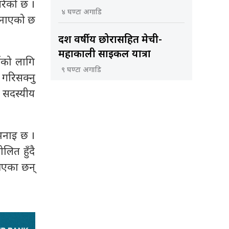
गरेको छ ।
४ घण्टा अगाडि
 जनाएको छ
दश वर्षीय छोरासहित मेची-
महाकाली साइकल यात्रा
नको लागि
९ घण्टा अगाडि
गरिसक्नु
१ सदस्यीय
 भनाइ छ ।
लित हुँदै
आएका छन्